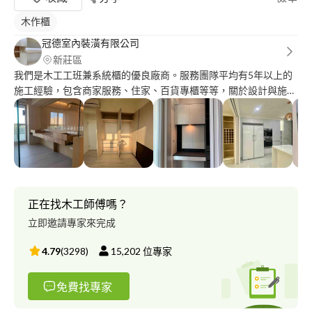
木作櫃
冠德室內裝潢有限公司
新莊區
我們是木工工班兼系統櫃的優良廠商。服務團隊平均有5年以上的
施工經驗，包含商家服務、住家、百貨專櫃等等，關於設計與施工
統包都能提供服務，免費到府丈量，歡迎您諮詢。
正在找木工師傅嗎？
立即邀請專家來完成
4.79
(
3298
)
15,202
位專家
免費找專家