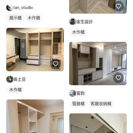
Ian_studio
展示櫃
木作櫃
金生設計
客廳收納櫃
木作櫃
吳土豆
木作櫃
富鈞
電器櫃
客廳收納櫃