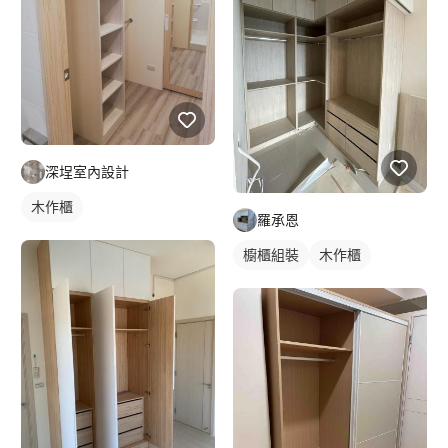
深埕室內設計
木作櫃
羅承恩
櫥櫃組裝
木作櫃