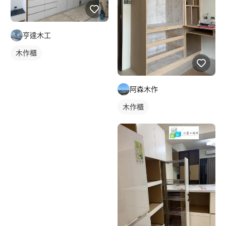
亨達木工
木作櫃
阿森木作
木作櫃