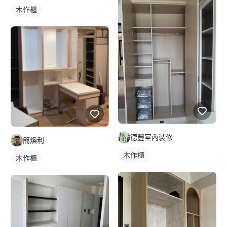
木作櫃
德豐室內裝修
簡煥利
木作櫃
木作櫃