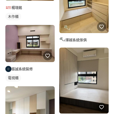
楊瑨銘
木作櫃
擇越系統傢俱
振誠系統裝修
電視櫃