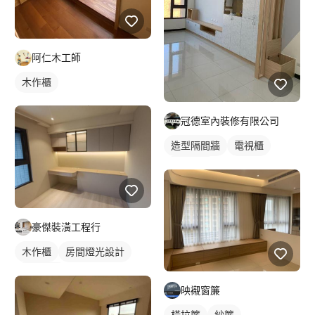
阿仁木工師
木作櫃
冠德室內裝修有限公司
造型隔間牆
電視櫃
櫥櫃木門
豪傑裝潢工程行
木作櫃
房間燈光設計
燈光設計
映襯窗簾
橫拉簾
紗簾