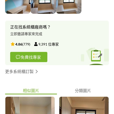
正在找系統櫃廠商嗎？
立即邀請專家來完成
4.86
(
779
)
9,391
位專家
免費找專家
更多系統櫃訂製
相似圖片
分類圖片