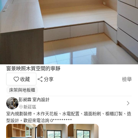
窗景映照木質空間的寧靜
收藏
分享
檢舉
床架與地板櫃
彭昶霖 室內設計
新莊區
室內規劃裝修。木作天花板、水電配置、牆面粉刷、櫥櫃訂製、造
型設計。歡迎來電洽詢 0*********