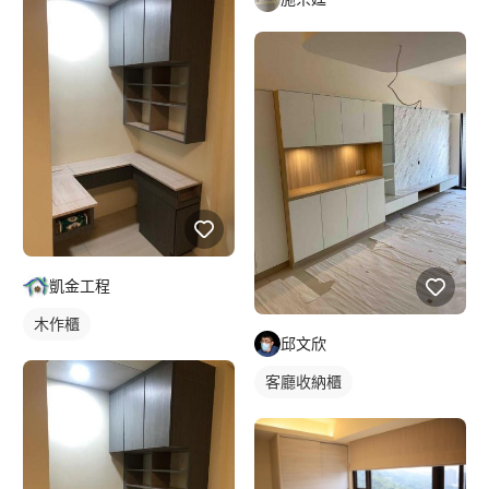
凱金工程
木作櫃
邱文欣
客廳收納櫃