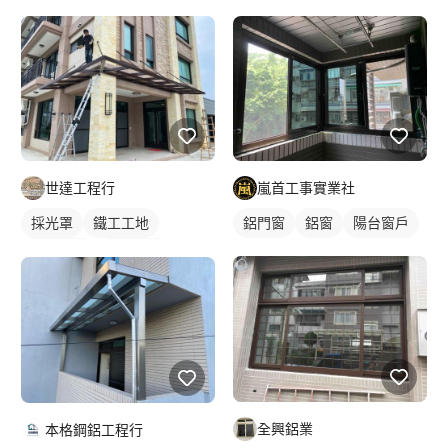
嵐首工事實業社
世達工程行
鋁門窗
鋁窗
陽台窗戶
採光罩
鐵工工地
鋼骨架構
鋁採光罩
門前採光罩
全興鋁業
本格鋼鋁工程行