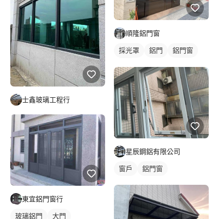
順隆鋁門窗
採光罩
鋁門
鋁門窗
大門
士鑫玻璃工程行
星辰鋼鋁有限公司
窗戶
鋁門窗
東宜鋁門窗行
玻璃鋁門
大門