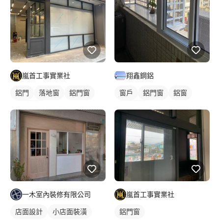
翔鑫鋼鋁
嵐首工事實業社
窗戶
鋁門窗
鋁窗
鋁門
落地窗
鋁門窗
陽台窗戶
玻璃鋁門
嵐首工事實業社
一木室內裝修有限公司
鋁門窗
店面設計
小店面裝潢