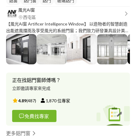
鋁窗
鋁門窗
鋁門
玻璃鋁門
風光Ai窗
西屯區
【風光Ai窗 Artificer Intelligence Window】 以造物者的智慧創造
出能遮風擋雨及享受風光的系統門窗；我們致力研發兼具設計美感
與功能的產品，擁有最精良的技術與品質；只為帶給您舒適美好的
生活環境。 【亞洲最高水密2000Pa國際認證】 模擬極端氣候環
境，進行最高等級狂風暴雨試驗，全新世代風光 Ai 窗獲得
TAF（Taiwan Accreditation Foundation）國家級認證，達世界規
範亞洲第一超高水密 2000Pa（一般國際品牌僅達1500Pa），從此
確保無畏風雨的家。 【台灣首發節能窗一體開發節能永續】 結合
窗框及複層中空節能low-E玻璃一體開發，凌駕國際品牌；堅持守
正在找鋁門窗師傅嗎？
護地球的節能理念，減少碳足跡；更為居室降低幅射，強力隔絕紅
立即邀請專家來完成
外線、紫外線入侵，有效調節室內溫度，為您創造最宜人的健康微
環境。
4.89
(
487
)
1,870
位專家
免費找專家
更多鋁門窗