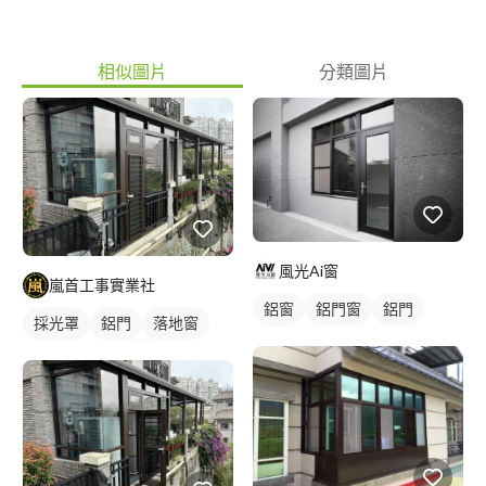
相似圖片
分類圖片
風光Ai窗
嵐首工事實業社
鋁窗
鋁門窗
鋁門
採光罩
鋁門
落地窗
玻璃鋁門
鋁門窗
玻璃採光罩