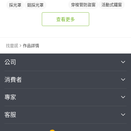
穿梭管防盜窗
活動式鐵窗
採光罩
鋁採光罩
鋁門窗
陽台採光罩
查看更多
找靈感
作品詳情
繼續完成
公司
關於我們
消費者
找專家(0)
買服務(0)
媒體報導
買服務
專家
部落格
如何使用PRO360
加入我們
案件中心
客服
熱門服務
投資人關係
成為專家
所有服務
客服中心