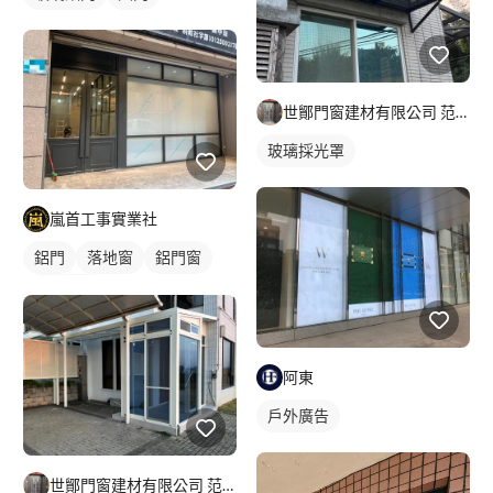
世鄮門窗建材有限公司 范先生
玻璃採光罩
嵐首工事實業社
鋁門
落地窗
鋁門窗
玻璃鋁門
阿東
戶外廣告
世鄮門窗建材有限公司 范先生