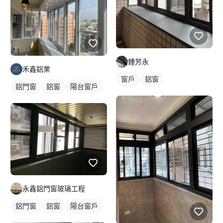
鍾芳永
禾鑫鋁業
窗戶
鋁窗
鋁門窗
鋁窗
陽台窗戶
永鑫鋁門窗玻璃工程
鋁門窗
鋁窗
陽台窗戶