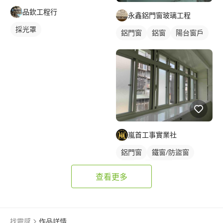
品欽工程行
永鑫鋁門窗玻璃工程
採光罩
鋁門窗
鋁窗
陽台窗戶
嵐首工事實業社
鋁門窗
鐵窗/防盜窗
鋁窗
陽台窗戶
查看更多
找靈感
作品詳情