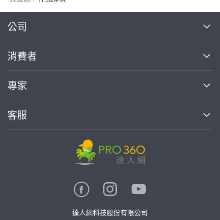
繼續完成
公司
關於我們
消費者
找專家(0)
買服務(0)
媒體報導
買服務
專家
部落格
如何使用PRO360
加入我們
案件中心
客服
熱門服務
投資人關係
成為專家
所有服務
客服中心
合作提案
如何接案
價格行情
使用條款
聯絡我們
專家指南
專家目錄
信任與保障
推廣服務
在地專家推薦
隱私權政策
卓越專家
達人網科技股份有限公司
關鍵字搜尋
公告