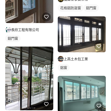
花格鋁防盜窗
鋁門窗
鋁窗
長欣工程有限公司
鋁門窗
上高土木包工業
鋁窗