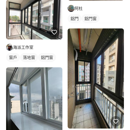
阿杜
鋁門
鋁門窗
鐵窗/防盜窗
陽台鋁門
鋁窗
陽台窗戶
海派工作室
窗戶
落地窗
鋁門窗
鋁門
玻璃鋁門
鋁窗
陽台窗戶