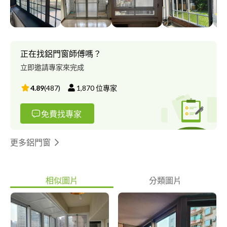
正在找鋁門窗師傅嗎？
立即邀請專家來完成
4.89
(
487
)
1,870
位專家
免費找專家
更多鋁門窗
相似圖片
分類圖片