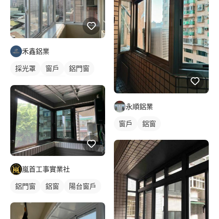
禾鑫鋁業
採光罩
窗戶
鋁門窗
鋁窗
陽台窗戶
永順鋁業
窗戶
鋁窗
嵐首工事實業社
鋁門窗
鋁窗
陽台窗戶