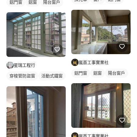
鋁門窗
鋁窗
陽台窗戶
鋁窗
陽台窗戶
嵐首工事實業社
星瑞工程行
鋁門窗
鋁窗
陽台窗戶
穿梭管防盜窗
活動式鐵窗
窗戶
鐵窗/防盜窗
嵐首工事實業社