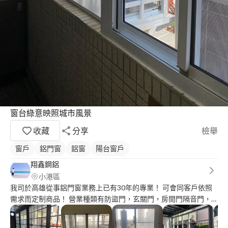
窗台綠意映照城市風景
收藏
分享
檢舉
窗戶
鋁門窗
鋁窗
陽台窗戶
翔鑫鋼鋁
小港區
我司於高雄從事鋁門窗業務上已有30年的專業！ 可會同客戶依照
需求而定制商品！ 營業種類有防盜門，玄關門，房間門隔音門，
隔音窗，氣密窗，百葉窗，推射窗等等.........！ 歡迎來電洽詢！