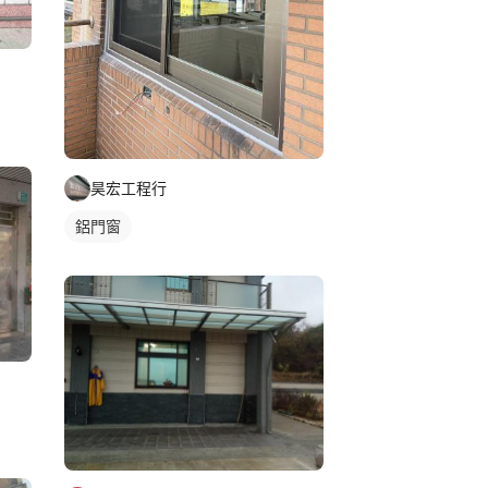
昊宏工程行
鋁門窗