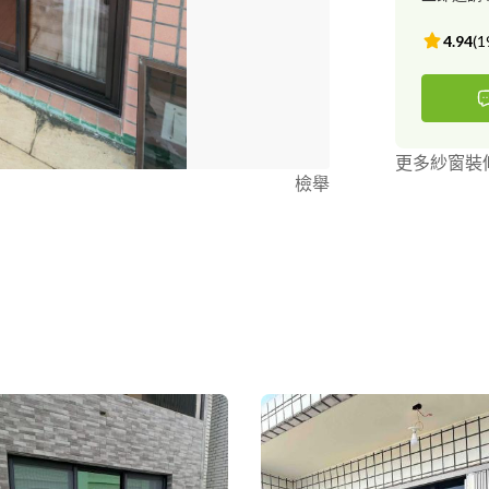
4.94
(
1
更多紗窗裝
檢舉