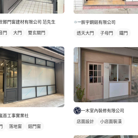
世鄮門窗建材有限公司 范先生
辰宇鋼鋁有限公司
音門
大門
雙玄關門
透天大門
子母門
鐵門
鋁門窗
大門
一木室內裝修有限公司
嵐首工事實業社
店面設計
小店面裝潢
門
落地窗
鋁門窗
璃鋁門