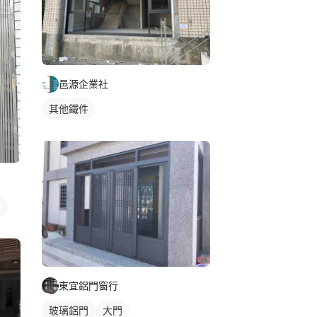
邑源企業社
其他鐵件
門
東宜鋁門窗行
玻璃鋁門
大門