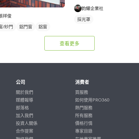
鈞耀企業社
張祥俊
採光罩
窗/紗門
鋁門窗
鋁窗
查看更多
公司
消費者
關於我們
買服務
媒體報導
如何使用PRO360
部落格
熱門服務
加入我們
所有服務
投資人關係
價格行情
合作提案
專家目錄
聯絡我們
在地專家推薦