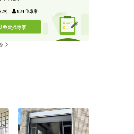
929
)
834
位專家
免費找專家
修