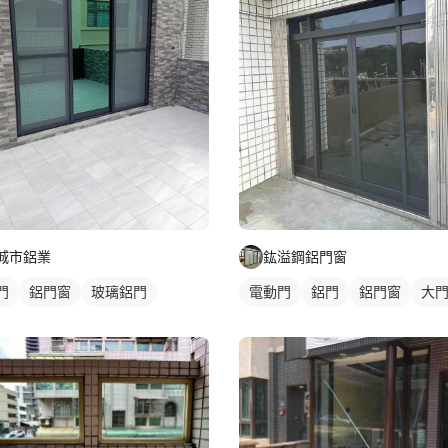
城市鋁業
鈜溢鋼鋁門窗
門
鋁門窗
玻璃鋁門
電動門
鋁門
鋁門窗
大