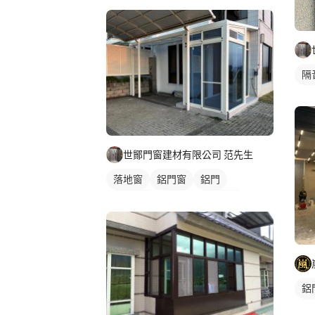
隔
世鄮門窗建材有限公司 范先生
落地窗
鋁門窗
鋁門
玻璃鋁門
鋁窗
陽台窗戶
鋁
玻