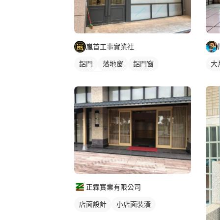
嵐首工事實業社
鋁門
落地窗
鋁門窗
大
玻璃鋁門
正霖實業有限公司
店面設計
小店面裝潢
店鋪裝潢