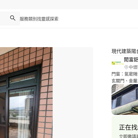
服務類別
找靈感
探索
現代建築陽
閎富
中壢
門窗：氣密隔
玄關門、金屬大
蚊蟲：折疊紗窗、防風捲紗等
等... 外牆：隱形鐵窗、造型格柵、PC板採光罩、鋁鋼構採光罩
等... 歡
正在找
立即邀請