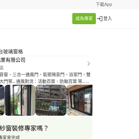
下載App
成為專家
登入
台玻璃窗格
鋁業有限公司
區
音窗、三合一通風門、氣密隔音門、浴室門、雙
門等... 通風對流：活動百葉、防颱百葉 等... 防
... 隔間：淋浴拉門、淋浴玻璃門
迎加LINE帳號，線上服務好容易
紗窗裝修專家嗎？
專家來完成