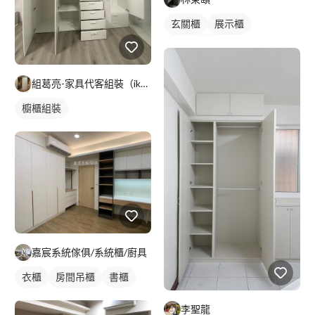
玄關櫃
展示櫃
客廳收納櫃
組葛亮-家具代客組裝（ikea、淘寶）
櫥櫃組裝
嘉宸系統傢俱/系統櫃/廚具
衣櫃
房間吊櫃
書櫃
李聖龍