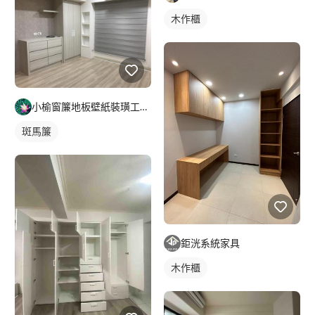
木作櫃
小榆窗簾地板壁紙裝璜工廠/山辰室內設計
斑馬簾
鉅洸系統家具
木作櫃