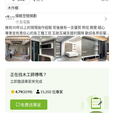
木作櫃
揚銘空間規劃
北屯區
擁有30年以上的現場施作經驗 背後擁有一支優質 熱忱 務實 細心
專業並有責任心的各工種工班 互助互補支援的團隊 歡迎各界前輩
好友新知 不吝賜教 給予一份來自遠方的緣份 讓（揚銘空間規劃）
為您服務☺️☺️☺️ 本團隊服務項目： 1.舊屋翻新。 2.新宅空間規
劃，室內空間各項作業。 3.商辦空間。 4.30年以上的木作工項制作
5.公辦單位，裝修工程！
正在找木工師傅嗎？
立即邀請專家來完成
4.79
(
3298
)
15,202
位專家
免費找專家