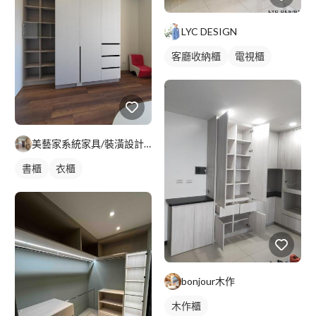
LYC DESIGN
客廳收納櫃
電視櫃
美藝家系統家具/裝潢設計/統包服務
書櫃
衣櫃
bonjour木作
木作櫃