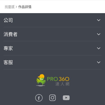
找靈感
作品詳情
繼續完成
公司
關於我們
消費者
找專家(0)
買服務(0)
媒體報導
買服務
專家
部落格
如何使用PRO360
加入我們
案件中心
客服
熱門服務
投資人關係
成為專家
所有服務
客服中心
合作提案
如何接案
價格行情
使用條款
聯絡我們
專家指南
專家目錄
信任與保障
推廣服務
在地專家推薦
隱私權政策