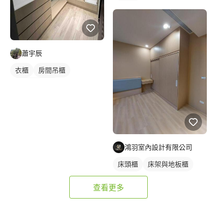
蕭宇辰
衣櫃
房間吊櫃
全室照明設計
鴻羽室內設計有限公司
床頭櫃
床架與地板櫃
查看更多