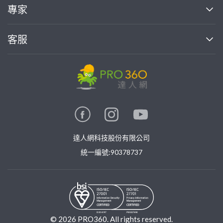
買服務
專家
部落格
如何使用PRO360
加入我們
案件中心
客服
熱門服務
投資人關係
成為專家
所有服務
客服中心
合作提案
如何接案
價格行情
使用條款
聯絡我們
專家指南
專家目錄
信任與保障
推廣服務
在地專家推薦
隱私權政策
卓越專家
達人網科技股份有限公司
關鍵字搜尋
公告
特約專家
統一編號:90378737
專業知識
勞健保專區
問專家
新手攻略
©
2026
PRO360. All rights reserved.