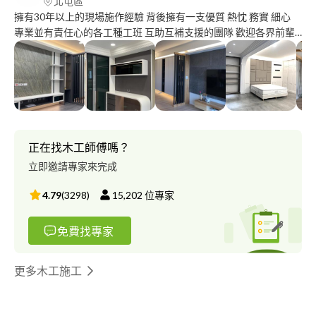
北屯區
擁有30年以上的現場施作經驗 背後擁有一支優質 熱忱 務實 細心
專業並有責任心的各工種工班 互助互補支援的團隊 歡迎各界前輩
好友新知 不吝賜教 給予一份來自遠方的緣份 讓（揚銘空間規劃）
為您服務☺️☺️☺️ 本團隊服務項目： 1.舊屋翻新。 2.新宅空間規
劃，室內空間各項作業。 3.商辦空間。 4.30年以上的木作工項制作
5.公辦單位，裝修工程！
正在找木工師傅嗎？
立即邀請專家來完成
4.79
(
3298
)
15,202
位專家
免費找專家
更多木工施工