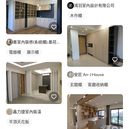
鴻羽室內設計有限公司
木作櫃
墨室內裝修(系統櫃).墨荷空間設計有限公司
電器櫃
展示櫃
客廳收納櫃
安匠 An-J House
玄關櫃
客廳收納櫃
鑫力捷室內裝潢
平頂天花板