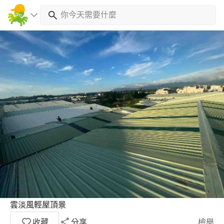
雲淡風輕屋頂景
收藏
分享
檢舉