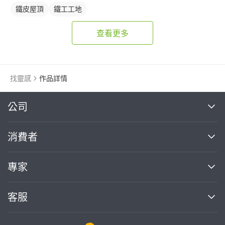
鐵皮屋頂
鐵工工地
查看更多
找靈感
作品詳情
繼續完成
公司
關於我們
消費者
找專家(0)
買服務(0)
媒體報導
買服務
專家
部落格
如何使用PRO360
加入我們
案件中心
客服
熱門服務
投資人關係
成為專家
所有服務
客服中心