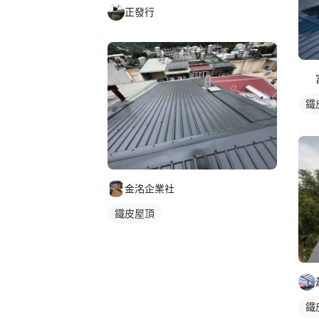
正發行
鐵
金洺企業社
鐵皮屋頂
鐵