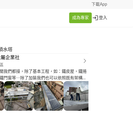
下載App
成為專家
登入
頂水塔
金屬企業社
區
關我們都接，除了基本工程，如：鐵皮屋，鐵捲
鐵門窗等⋯除了加裝我們也可以依照既有架構幫
除更新，讓你花小錢享有新品的概念。 還有客製
的專長唷～例如工業風的個人更衣室，梳妝台，
等⋯