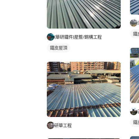
鐵
(華研鐵件)屋簷/鋼構工程
鐵皮屋頂
鐵
研華工程