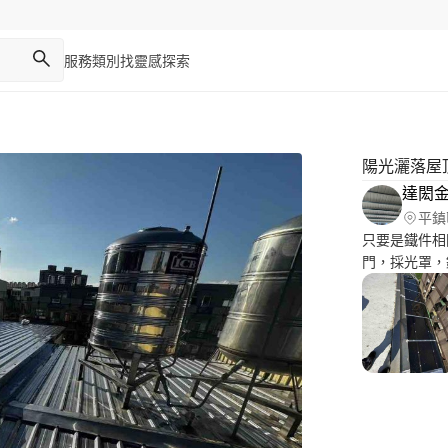
服務類別
找靈感
探索
陽光灑落屋
達閎
平鎮
只要是鐵件相
門，採光罩，
你做改建，拆
化產品是我們
推車式曬衣架