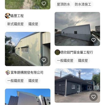
屋頂防水
防水漆施工
鑫豐工程
新式鐵皮屋
鐵皮屋
麒麟板
德欣鋁門窗金屬工程行
一般鐵皮屋
鐵皮屋
鐵皮浪板
富隼鋼構開發有限公司
一般鐵皮屋
鐵皮屋
鐵皮浪板