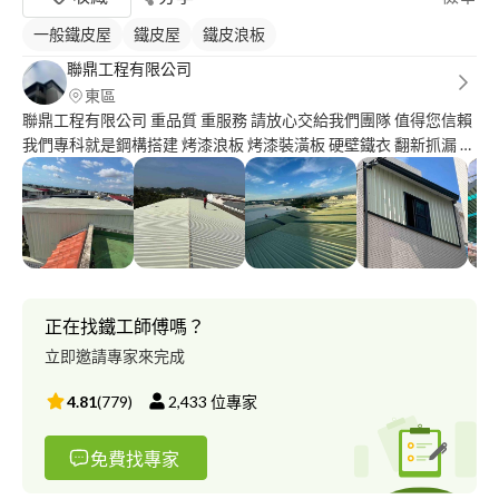
一般鐵皮屋
鐵皮屋
鐵皮浪板
聯鼎工程有限公司
東區
聯鼎工程有限公司 重品質 重服務 請放心交給我們團隊 值得您信賴
我們專科就是鋼構搭建 烤漆浪板 烤漆裝潢板 硬壁鐵衣 翻新抓漏 聯
鼎工程有限公司 有包括一條龍服務 從你們沒有到有 我們聯鼎工程
有限公司都可以滿足客戶們 重點我們聯鼎工程有限公司還有售後
服務 只要有讓我們服務到 如果非人為 我們聯鼎給客戶的就是保固
一年 統一編號：9 0 3 0 9 1 0 7
正在找鐵工師傅嗎？
立即邀請專家來完成
4.81
(
779
)
2,433
位專家
免費找專家