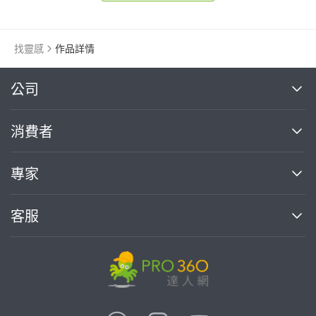
找靈感
作品詳情
繼續完成
公司
關於我們
消費者
找專家(0)
買服務(0)
媒體報導
買服務
專家
部落格
如何使用PRO360
加入我們
案件中心
客服
熱門服務
投資人關係
成為專家
所有服務
客服中心
合作提案
如何接案
價格行情
使用條款
聯絡我們
專家指南
專家目錄
信任與保障