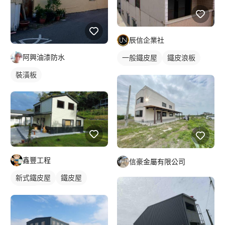
辰信企業社
阿興油漆防水
一般鐵皮屋
鐵皮浪板
外牆鐵皮
裝潢板
鑫豐工程
信豪金屬有限公司
新式鐵皮屋
鐵皮屋
麒麟板