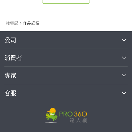
找靈感
作品詳情
繼續完成
公司
關於我們
消費者
找專家(0)
買服務(0)
媒體報導
買服務
專家
部落格
如何使用PRO360
加入我們
案件中心
客服
熱門服務
投資人關係
成為專家
所有服務
客服中心
合作提案
如何接案
價格行情
使用條款
聯絡我們
專家指南
專家目錄
信任與保障