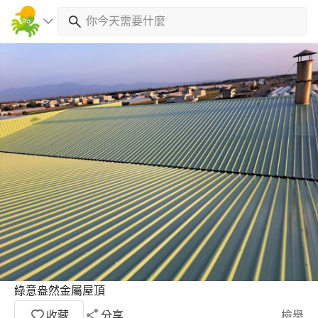
綠意盎然金屬屋頂
收藏
分享
檢舉