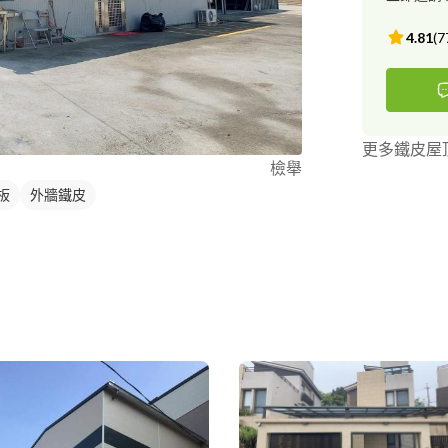
4.81
(
7
更多鐵皮屋
檢舉
板
外牆鐵皮