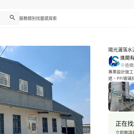
服務類別
找靈感
探索
陽光灑落水
逢開
造橋
專業設計施工，合理價格，
遮、PP/玻璃
屬/PVC配管 
正在找
立即邀請