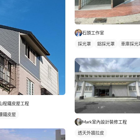
石頭工作室
採光罩
鋁採光罩
車庫採光
山程鐵皮屋工程
樓鐵皮屋
Mark室內設計裝修工程
透天外牆拉皮