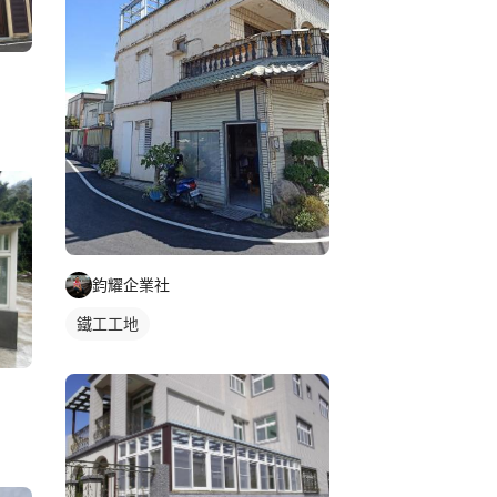
鈞耀企業社
鐵工工地