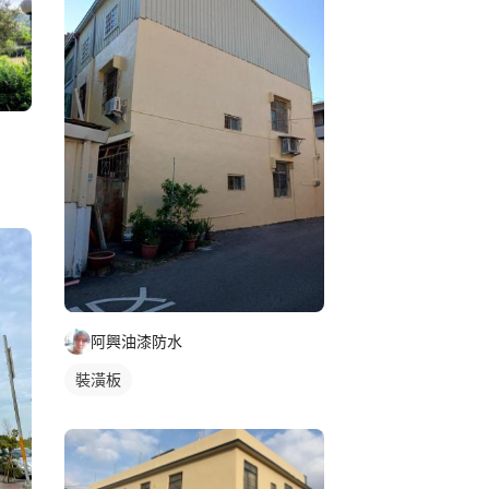
阿興油漆防水
裝潢板