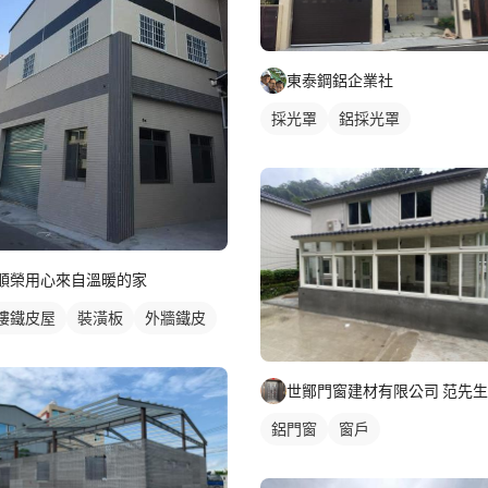
東泰鋼鋁企業社
採光罩
鋁採光罩
順榮用心來自溫暖的家
樓鐵皮屋
裝潢板
外牆鐵皮
世鄮門窗建材有限公司 范先生
鋁門窗
窗戶