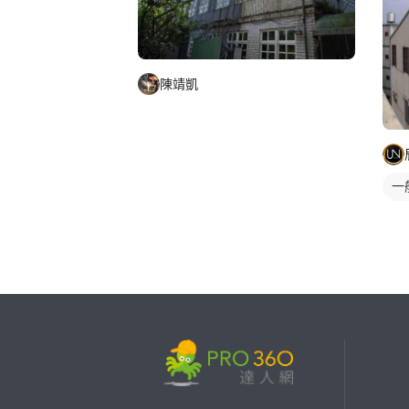
陳靖凱
一
外
繼續完成
找專家(0)
買服務(0)