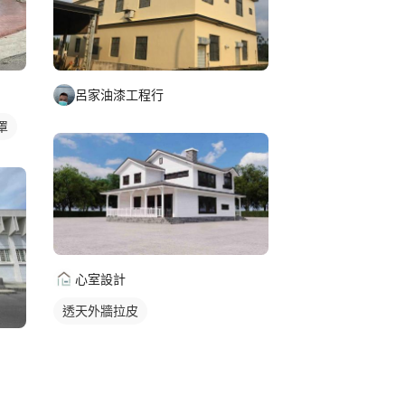
呂家油漆工程行
罩
心室設計
透天外牆拉皮