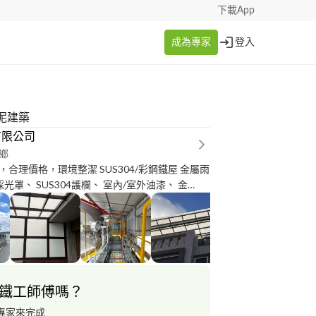
下載App
成為專家
登入
泥建築
有限公司
鄉
環境整潔 SUS304/彩鋼鐵屋 金屬雨
採光罩、 SUS304護欄、 室內/室外油漆、 金
配線
鐵工師傅嗎？
專家來完成