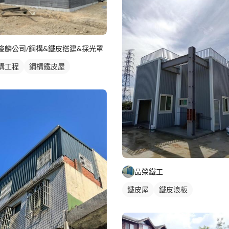
俊麟公司/鋼構&鐵皮搭建&採光罩
構工程
鋼構鐵皮屋
品榮鐵工
鐵皮屋
鐵皮浪板