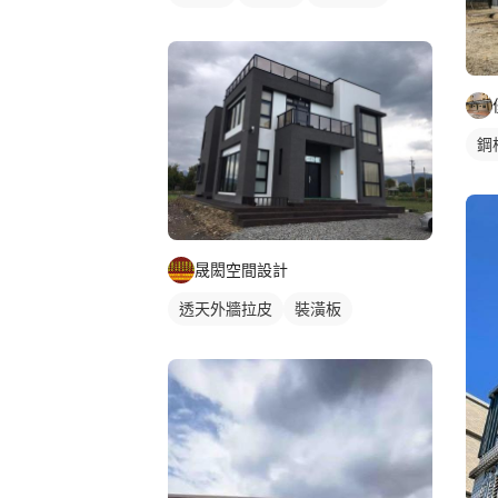
鋼
晟閎空間設計
透天外牆拉皮
裝潢板