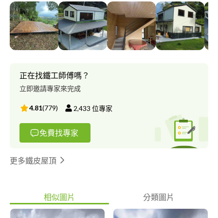
簾.捲簾.調光簾.紗簾.百葉門窗.spc地板.塑膠地板.高架地板.壁紙.系
統廚具.櫥櫃。 以上需求可以找我們施工，我們師傅有22年的工程
經驗.因應客戶的工程需求廣泛，我們的服務受到客戶的肯定，而
成為統包承攬，我們在這網路的時代多一個跟客戶了解工程上的需
求，請給我們一個機會來為您服務！
正在找鐵工師傅嗎？
立即邀請專家來完成
4.81
(
779
)
2,433
位專家
免費找專家
更多鐵皮屋頂
相似圖片
分類圖片