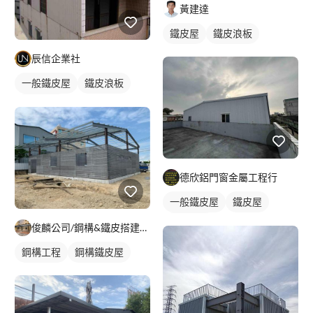
黃建達
鐵皮屋
鐵皮浪板
辰信企業社
一般鐵皮屋
鐵皮浪板
外牆鐵皮
德欣鋁門窗金屬工程行
一般鐵皮屋
鐵皮屋
鐵皮浪板
俊麟公司/鋼構&鐵皮搭建&採光罩
鋼構工程
鋼構鐵皮屋