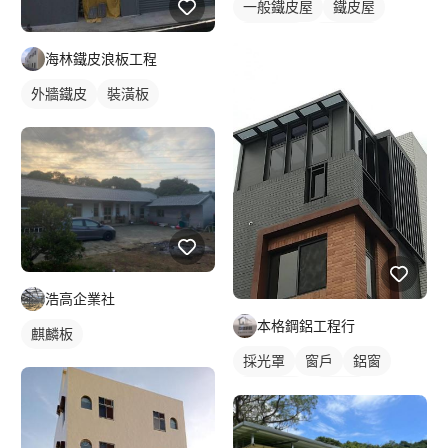
一般鐵皮屋
鐵皮屋
鐵皮浪板
外牆鐵皮
海林鐵皮浪板工程
外牆鐵皮
裝潢板
浩高企業社
本格鋼鋁工程行
麒麟板
採光罩
窗戶
鋁窗
外牆格柵
裝潢板