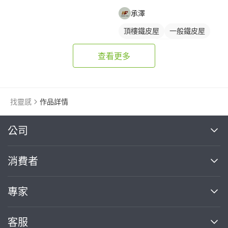
承澤
頂樓鐵皮屋
一般鐵皮屋
鐵皮屋
鐵皮浪板
查看更多
找靈感
作品詳情
繼續完成
公司
關於我們
消費者
找專家(0)
買服務(0)
媒體報導
買服務
專家
部落格
如何使用PRO360
加入我們
案件中心
客服
熱門服務