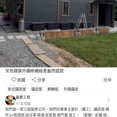
灰色建築外牆映襯綠意盎然庭院
收藏
分享
檢舉
新式鐵皮屋
鐵皮屋
麒麟板
外牆鐵皮
鑫豐工程
北屯區
我們是一家工程裝修公司，我們的專業主要於（鐵工）.鐵皮屋.欄
杆.pc板雨遮.採光罩.玻璃.氣密窗.鋁門窗.施工。 （窗簾）蛇簾.摺頸