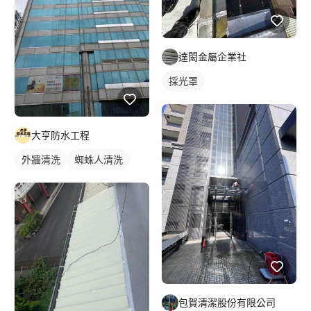
達閎金屬企業社
採光罩
大亨防水工程
外牆清洗
蜘蛛人清洗
包賀清潔股份有限公司