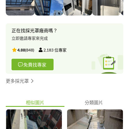
舒適、苛求精工完美的設計規劃到施工，以多年的實做經驗與品質
來完成客戶的理念，讓我們誠實、負責、專業的團隊，來幫你創造
符合人性、優質居家的生活。 我們堅持採用安全合格的材料，合
理的估價，來達到顧客們的需求。
正在找採光罩廠商嗎？
立即邀請專家來完成
4.88
(
848
)
2,183
位專家
免費找專家
更多採光罩
相似圖片
分類圖片