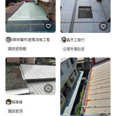
(華研鐵件)屋簷浪板工程
鑫杰工程行
鐵皮遮雨棚
公寓外牆拉皮
葉啟雄
鐵皮屋頂