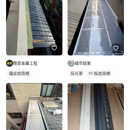
簡意金屬工程
城市鋁業
鐵皮遮雨棚
採光罩
PC板遮雨棚
PC板採光罩