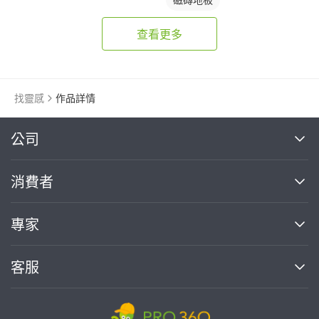
查看更多
找靈感
作品詳情
繼續完成
公司
關於我們
消費者
找專家(0)
買服務(0)
媒體報導
買服務
專家
部落格
如何使用PRO360
加入我們
案件中心
客服
熱門服務
投資人關係
成為專家
所有服務
客服中心
合作提案
如何接案