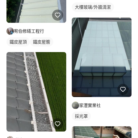
大樓玻璃/外牆清潔
社區大樓清潔
蜘蛛人清洗
宥伯修繕工程行
鐵皮屋頂
鐵皮屋簷
家灃實業社
採光罩