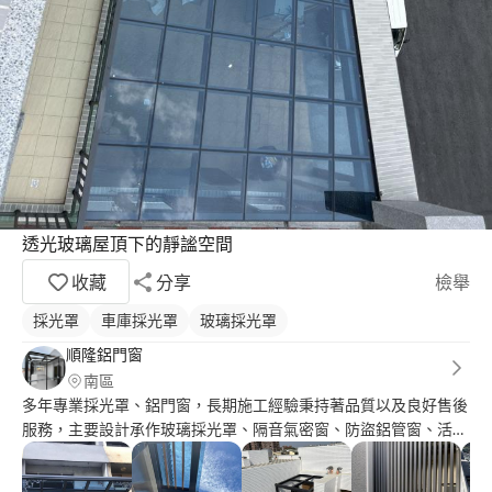
透光玻璃屋頂下的靜謐空間
收藏
分享
檢舉
採光罩
車庫採光罩
玻璃採光罩
順隆鋁門窗
南區
多年專業採光罩、鋁門窗，長期施工經驗秉持著品質以及良好售後
服務，主要設計承作玻璃採光罩、隔音氣密窗、防盜鋁管窗、活動
百葉窗、隱藏式摺紗、欄杆、格柵、淋浴拉門、三合一通風門，專
門客製化訂製。 順隆鋁門窗行，在地服務多年，以安全、美觀、