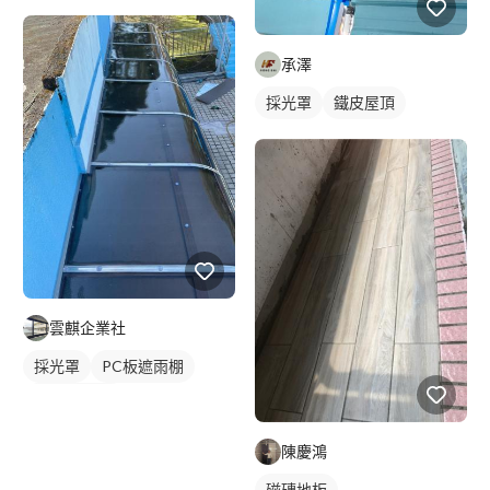
承澤
採光罩
鐵皮屋頂
雲麒企業社
採光罩
PC板遮雨棚
PC板採光罩
陳慶鴻
磁磚地板