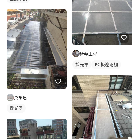
研華工程
採光罩
PC板遮雨棚
PC板採光罩
吳承恩
採光罩