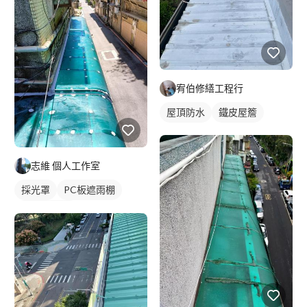
宥伯修繕工程行
屋頂防水
鐵皮屋簷
志維 個人工作室
採光罩
PC板遮雨棚
PC板採光罩