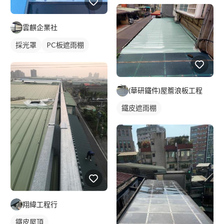
雲麒企業社
採光罩
PC板遮雨棚
PC板採光罩
(華研鐵件)屋簷浪板工程
鐵皮遮雨棚
翔緯工程行
鐵皮屋頂