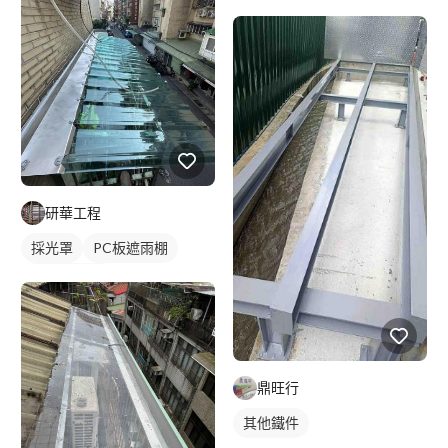
研華工程
採光罩
PC板遮雨棚
PC板採光罩
鼎旺行
其他鐵件