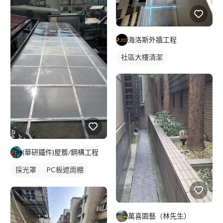
海洛斯外牆工程
社區大樓清潔
(華研鐵件)屋簷/鋼構工程
採光罩
PC板遮雨棚
PC板採光罩
萬喜園藝（林先生）