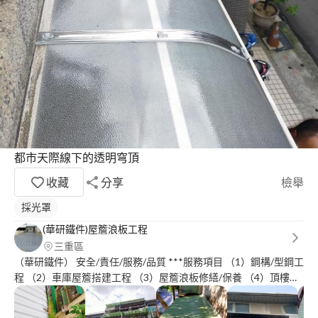
都市天際線下的透明穹頂
收藏
分享
檢舉
採光罩
(華研鐵件)屋簷浪板工程
三重區
（華研鐵件） 安全/責任/服務/品質 ***服務項目 （1）鋼構/型鋼工
程 （2）車庫屋簷搭建工程 （3）屋簷浪板修繕/保養 （4）頂樓陽
台/ (鍍鋅鋼鐵-白鐵方管) 烤漆配色搭建工程 (5)自家土地 屋簷設計
搭建安裝 玻璃/隔熱透明板 (6)室內挑高天花板 (夾層設計)安裝工程