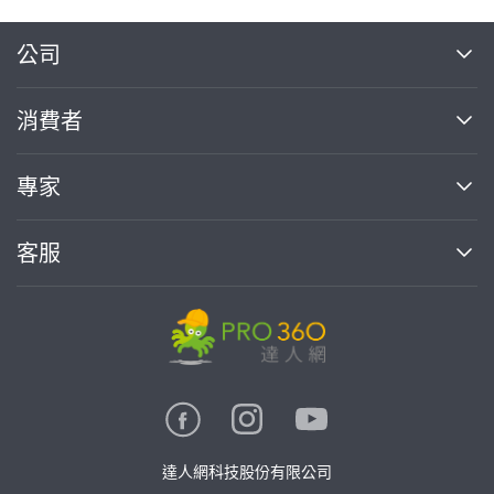
繼續完成
公司
關於我們
消費者
找專家(0)
買服務(0)
媒體報導
買服務
專家
部落格
如何使用PRO360
加入我們
案件中心
客服
熱門服務
投資人關係
成為專家
所有服務
客服中心
合作提案
如何接案
價格行情
使用條款
聯絡我們
專家指南
專家目錄
信任與保障
推廣服務
在地專家推薦
隱私權政策
卓越專家
達人網科技股份有限公司
關鍵字搜尋
公告