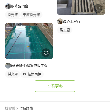
順隆鋁門窗
採光罩
車庫採光罩
義心工程行
玻璃採光罩
鐵工廠
(華研鐵件)屋簷浪板工程
採光罩
PC板遮雨棚
PC板採光罩
查看更多
找靈感
作品詳情