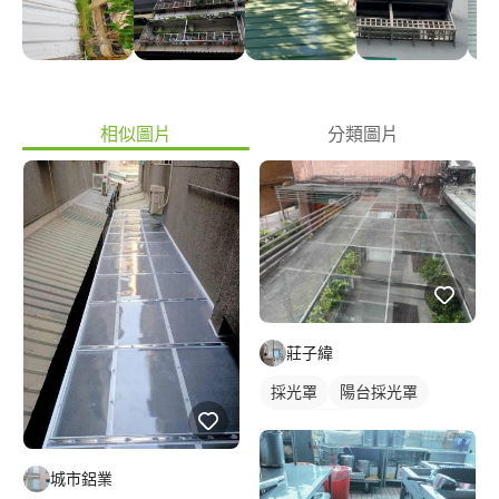
(7)屋簷浪板含配件:項目 1**屋簷老舊生銹 2**屋簷破損漏水 3**屋
簷（排水槽) 排水/漏水=修繕 懸空.斷裂-老舊更新 4**重新覆蓋安裝
工程 5**老舊屋齡(石綿瓦) (拆除.清運).更新工程 **6(結構型鋼項目)
支柱生銹 老舊斷裂 （除銹-切除-安裝-油漆） 7**住宅外牆老
舊！//// 漏水-壁癌/亀裂 （鐵皮安裝作業工程） （10)水泥工程 地
面磁磚凸出 牆面磁磚打除 折除//更新 （11)防水工程 頂樓地面漏
相似圖片
分類圖片
水- 牆面壁癌、 （12)油漆工程 住家 全室油漆粉刷作業-- ------------
------------- ??不分任何 大-小 服務工程 只要你拿起電話撥打 電話給
我! ??一通電話 ??服務到家
莊子緯
採光罩
陽台採光罩
玻璃採光罩
城市鋁業