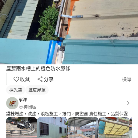
屋簷雨水槽上的橙色防水膠條
收藏
分享
檢舉
採光罩
鐵皮屋頂
承澤
神岡區
鐵棟增建，改建，浪板施工，捲門，防盜窗 責任施工，品質保證