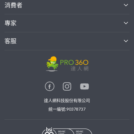
關於我們
消費者
找專家(0)
買服務(0)
媒體報導
買服務
專家
部落格
如何使用PRO360
加入我們
案件中心
客服
熱門服務
投資人關係
成為專家
所有服務
客服中心
合作提案
如何接案
價格行情
使用條款
聯絡我們
專家指南
專家目錄
信任與保障
推廣服務
在地專家推薦
隱私權政策
卓越專家
達人網科技股份有限公司
關鍵字搜尋
公告
特約專家
統一編號:90378737
專業知識
勞健保專區
問專家
新手攻略