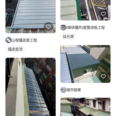
(華研鐵件)屋簷浪板工程
採光罩
山程鐵皮屋工程
鐵皮屋頂
城市鋁業