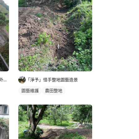
墓園保養樹木修剪割草整理及外牆清潔
「淨予」怪手整地園藝造景
園藝維護
農田整地