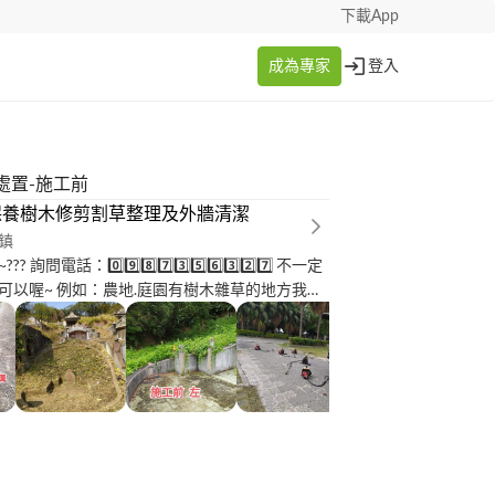
下載App
成為專家
登入
處置-施工前
保養樹木修剪割草整理及外牆清潔
鎮
詢問電話：0️⃣9️⃣8️⃣7️⃣3️⃣5️⃣6️⃣3️⃣2️⃣7️⃣ 不一定
可以喔~ 例如：農地.庭園有樹木雜草的地方我們
護處理的.. 主要服務項目說明如下.... 1️⃣：墓
除 2️⃣：原有墓草墓樹修剪及維護 3️⃣：墓園內
水柱特殊藥劑清洗石材 4️⃣：水塔及外牆清潔石材
：廢棄物清運處理 每到清明節眾人掃墓、祭祖的大日
祖懷念、感恩、孝順的方式。清明節向來是國人
日，這天無論再怎麼忙碌，家族成員一定會齊聚
幼一起到先人的墓地或塔位祭拜，是全家相聚共
人的特殊節日。其實，現代社會在追思、懷念親