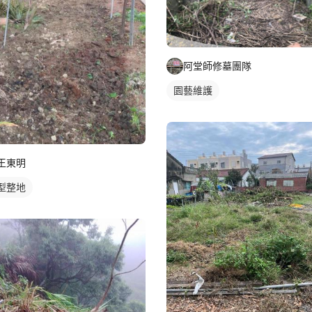
阿堂師修墓團隊
園藝維護
王東明
型整地