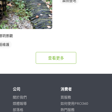
農田整地
璟玥景觀
藝維護
查看更多
公司
消費者
關於我們
買服務
媒體報導
如何使用PRO360
部落格
熱門服務