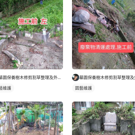
墓園保養樹木修剪割草整理及外牆清潔
藝維護
園藝維護