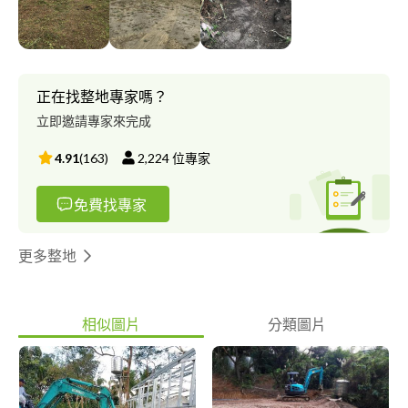
正在找整地專家嗎？
立即邀請專家來完成
4.91
(
163
)
2,224
位專家
免費找專家
更多整地
相似圖片
分類圖片