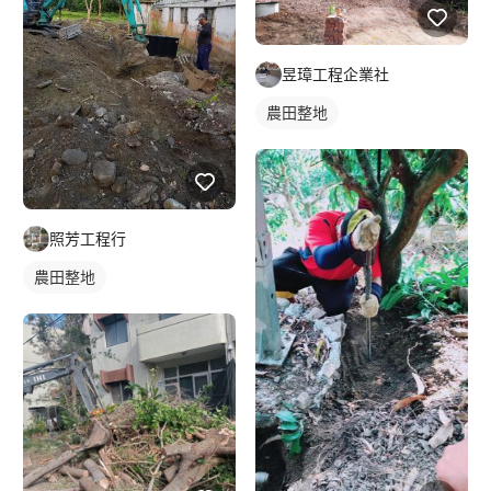
昱璋工程企業社
農田整地
照芳工程行
農田整地