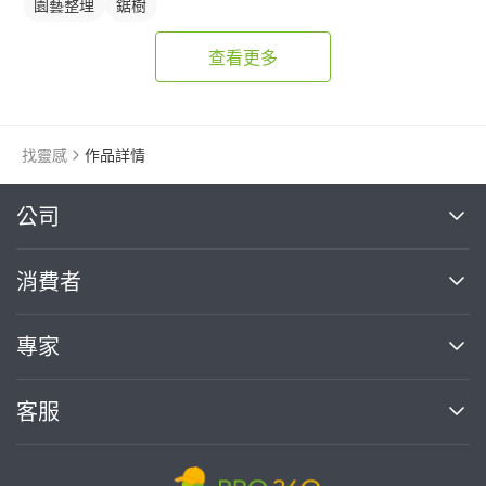
園藝整理
鋸樹
查看更多
找靈感
作品詳情
繼續完成
公司
關於我們
消費者
找專家(0)
買服務(0)
媒體報導
買服務
專家
部落格
如何使用PRO360
加入我們
案件中心
客服
熱門服務
投資人關係
成為專家
所有服務
客服中心