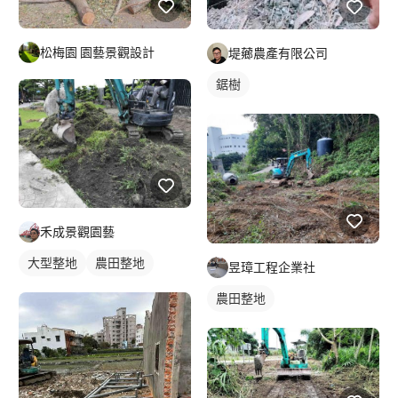
松梅園 園藝景觀設計
堤薌農產有限公司
鋸樹
禾成景觀園藝
大型整地
農田整地
昱璋工程企業社
農田整地