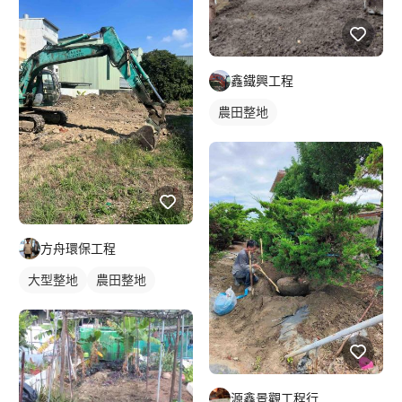
鑫鐵興工程
農田整地
方舟環保工程
大型整地
農田整地
源鑫景觀工程行