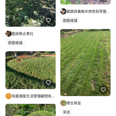
墓園保養樹木修剪割草整理及外牆清潔
園藝維護
龍政皓企業社
園藝維護
保嘉環衛生活管理顧問有限公司
樂合草皮
草皮