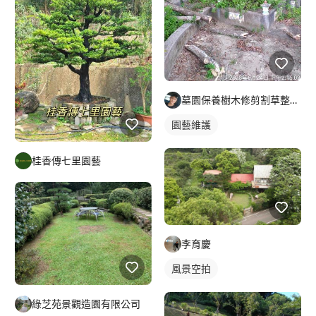
墓園保養樹木修剪割草整理及外牆清潔
園藝維護
桂香傳七里園藝
李育慶
風景空拍
綠芝苑景觀造園有限公司