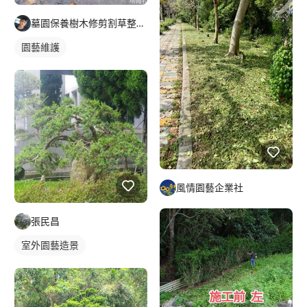
墓園保養樹木修剪割草整理及外牆清潔
園藝維護
風情園藝企業社
張民昌
室外園藝造景