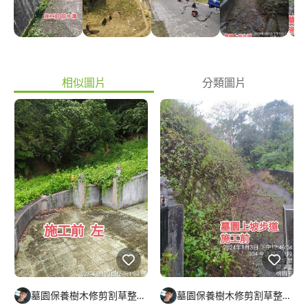
特殊藥劑清洗石材 4️⃣：水塔及外牆清潔石材美容 5️⃣：廢棄物清運
處理 每到清明節眾人掃墓、祭祖的大日子，也是對先祖懷念、感
恩、孝順的方式。清明節向來是國人重視的一大節日，這天無論再
怎麼忙碌，家族成員一定會齊聚一堂，偕老攜幼一起到先人的墓地
或塔位祭拜，是全家相聚共同追思緬懷先人的特殊節日。其實，現
代社會在追思、懷念親人的態度與方式，也從掃墓轉變為追思，就
相似圖片
分類圖片
像孔子說的：「祭如在」，最重要的是家族成員們的真誠心意。為
了清明節前能給祖先環境乾淨整潔之外，我們可為您提供每年保養
服務喔~感謝您~???
墓園保養樹木修剪割草整理及外牆清潔
墓園保養樹木修剪割草整理及外牆清潔