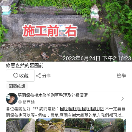
綠意盎然的墓園前
收藏
分享
檢舉
園藝維護
墓園保養樹木修剪割草整理及外牆清潔
關西鎮
各位老闆您好~??? 詢問電話：0️⃣9️⃣8️⃣7️⃣3️⃣5️⃣6️⃣3️⃣2️⃣7️⃣ 不一定要墓
園保養也可以喔~ 例如：農地.庭園有樹木雜草的地方我們都可以進
行評估維護處理的.. 主要服務項目說明如下.... 1️⃣：墓園內外圍雜草
清除 2️⃣：原有墓草墓樹修剪及維護 3️⃣：墓園內外圍專業高壓水柱