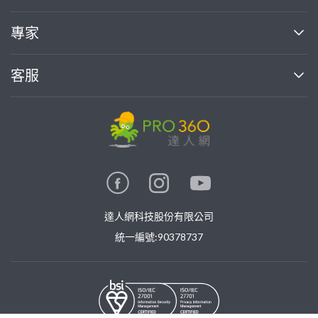
媒體報導
買服務
專家
部落格
如何使用PRO360
加入我們
案件中心
客服
熱門服務
投資人關係
成為專家
所有服務
客服中心
合作提案
如何接案
價格行情
使用條款
聯絡我們
專家指南
專家目錄
信任與保障
推廣服務
在地專家推薦
隱私權政策
卓越專家
達人網科技股份有限公司
關鍵字搜尋
公告
特約專家
統一編號:90378737
專業知識
勞健保專區
問專家
新手攻略