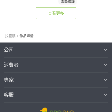
園藝維護
查看更多
找靈感
作品詳情
繼續完成
公司
關於我們
消費者
找專家(0)
買服務(0)
媒體報導
買服務
專家
部落格
如何使用PRO360
加入我們
案件中心
客服
熱門服務
投資人關係
成為專家
所有服務
客服中心