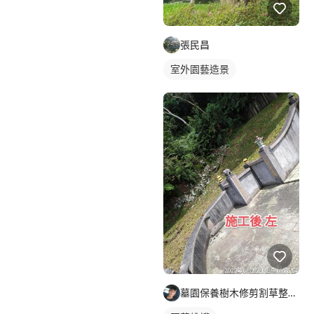
張民昌
室外園藝造景
墓園保養樹木修剪割草整理及外牆清潔