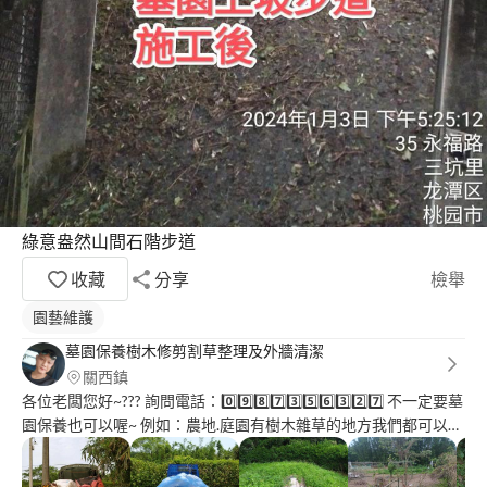
綠意盎然山間石階步道
收藏
分享
檢舉
園藝維護
墓園保養樹木修剪割草整理及外牆清潔
關西鎮
各位老闆您好~??? 詢問電話：0️⃣9️⃣8️⃣7️⃣3️⃣5️⃣6️⃣3️⃣2️⃣7️⃣ 不一定要墓
園保養也可以喔~ 例如：農地.庭園有樹木雜草的地方我們都可以進
行評估維護處理的.. 主要服務項目說明如下.... 1️⃣：墓園內外圍雜草
清除 2️⃣：原有墓草墓樹修剪及維護 3️⃣：墓園內外圍專業高壓水柱