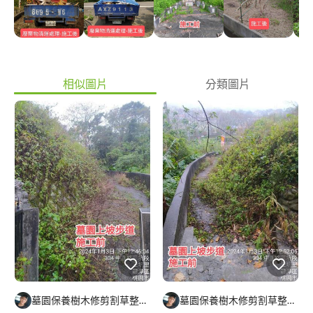
特殊藥劑清洗石材 4️⃣：水塔及外牆清潔石材美容 5️⃣：廢棄物清運
處理 每到清明節眾人掃墓、祭祖的大日子，也是對先祖懷念、感
恩、孝順的方式。清明節向來是國人重視的一大節日，這天無論再
怎麼忙碌，家族成員一定會齊聚一堂，偕老攜幼一起到先人的墓地
或塔位祭拜，是全家相聚共同追思緬懷先人的特殊節日。其實，現
代社會在追思、懷念親人的態度與方式，也從掃墓轉變為追思，就
相似圖片
分類圖片
像孔子說的：「祭如在」，最重要的是家族成員們的真誠心意。為
了清明節前能給祖先環境乾淨整潔之外，我們可為您提供每年保養
服務喔~感謝您~???
墓園保養樹木修剪割草整理及外牆清潔
墓園保養樹木修剪割草整理及外牆清潔