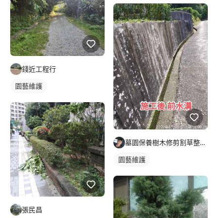
錢近工程行
園藝維護
墓園保養樹木修剪割草整理及外牆清潔
園藝維護
張民昌