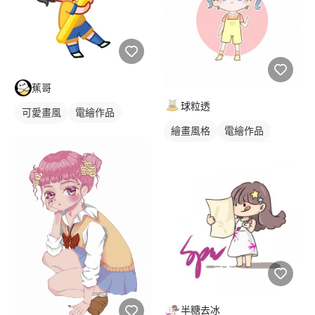
蕉哥
球粒透
可愛畫風
電繪作品
繪畫風格
電繪作品
人物插畫
可愛畫風
卡通風人物
插畫
人物插畫
半糖去冰