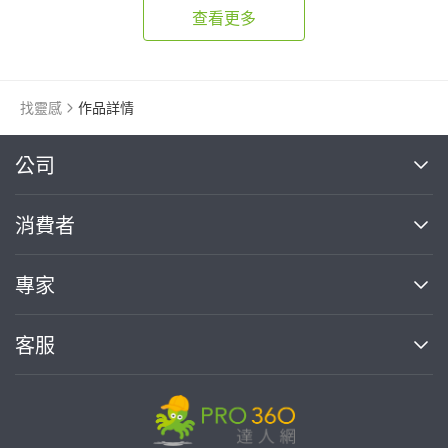
查看更多
找靈感
作品詳情
繼續完成
公司
關於我們
消費者
找專家(0)
買服務(0)
媒體報導
買服務
專家
部落格
如何使用PRO360
加入我們
案件中心
客服
熱門服務
投資人關係
成為專家
所有服務
客服中心
合作提案
如何接案
價格行情
使用條款