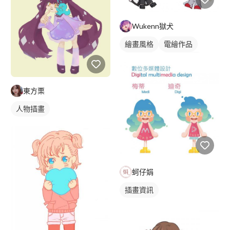
Wukenn獄犬
繪畫風格
電繪作品
日式畫風
卡通風人物
卡通畫風
人物插畫
東方栗
人物插畫
蚵仔娟
插畫資訊