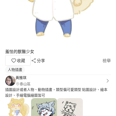
羞怯的獸醫少女
收藏
分享
檢舉
人物插畫
黃雅琪
泰山區
插圖設計或者人物、動物插畫，類型偏可愛類型 貼圖設計、繪本
設計、手繪電腦繪圖皆可