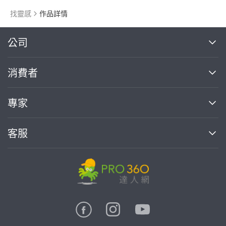
找靈感
作品詳情
繼續完成
公司
關於我們
消費者
找專家(0)
買服務(0)
媒體報導
買服務
專家
部落格
如何使用PRO360
加入我們
案件中心
客服
熱門服務
投資人關係
成為專家
所有服務
客服中心
合作提案
如何接案
價格行情
使用條款
聯絡我們
專家指南
專家目錄
信任與保障
推廣服務
在地專家推薦
隱私權政策