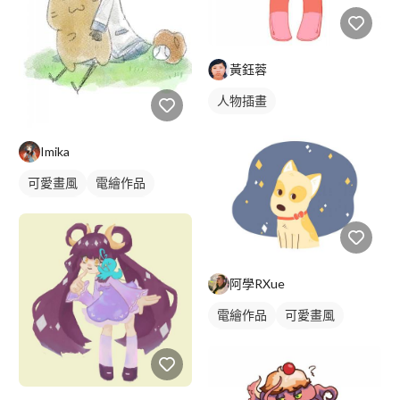
黃鈺蓉
人物插畫
Imika
可愛畫風
電繪作品
日式畫風
寵物插畫
阿學RXue
電繪作品
可愛畫風
卡通畫風
插畫
動物插畫
人物插畫