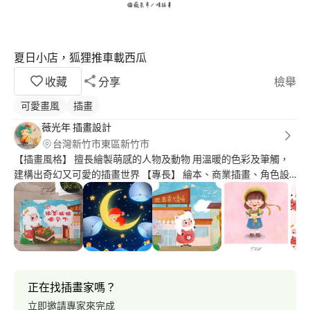
夏日小店，狐狸推車載西瓜
收藏
分享
檢舉
可愛畫風
插畫
薇光年 插畫設計
台灣新竹市東區新竹市
【插畫風格】 擅長繪製萌感的人物及動物 用溫暖的色彩及筆觸，
建構出奇幻又可愛的插畫世界 【專長】 繪本、商業插畫、角色設
計/寵物插畫 【插畫經歷】 1.泛亞文化 2.人類文化 3.富爾特圖庫 4.
南一 5.翰林 6.金安文教 7.香港圖書教育 8.桂冠：廣告插畫「2021
憧憬餐桌」 9.銀河文化出版社：「童遊英文字母趣：ABC」兒童英
文學習書 10.蘋果劇團：「綿羊媽媽懷孕了」、「豬小弟蓋房記」
繪本 11.桃園遠東百貨：2018公益聖誕活動主視覺設計 12.桃園遠
東百貨：2018藝文空間個人插畫展 13.忠義基金會：年曆插畫
(2016-2021) 14.忠義基金會：出收養手冊封面/內頁插畫 15.靖娟兒
正在找插畫家嗎？
童文教基金會：手冊封面插畫/居家安全宣導插畫 16.昆山科技大學
立即邀請專家來完成