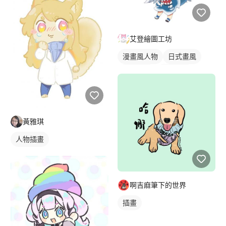
艾登繪圖工坊
漫畫風人物
日式畫風
電繪作品
漫畫畫風
人物插畫
黃雅琪
人物插畫
啊吉麻筆下的世界
插畫