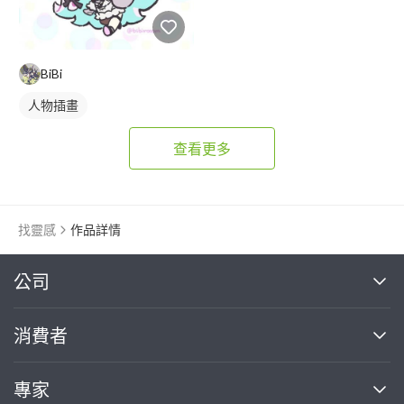
BiBi
人物插畫
查看更多
找靈感
作品詳情
繼續完成
公司
關於我們
消費者
找專家(0)
買服務(0)
媒體報導
買服務
專家
部落格