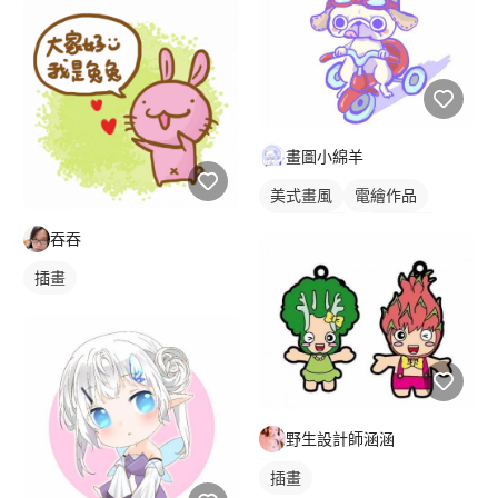
畫圖小綿羊
美式畫風
電繪作品
卡通風人物
動物插畫
吞吞
插畫
野生設計師涵涵
插畫