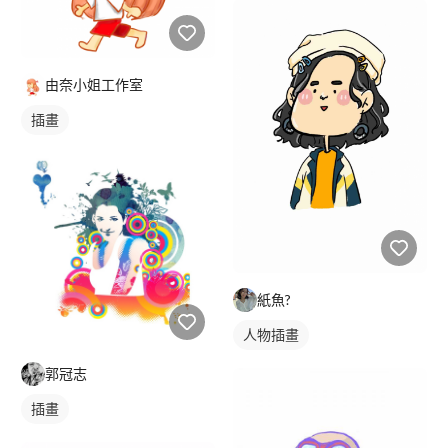
由奈小姐工作室
插畫
紙魚?
人物插畫
郭冠志
插畫