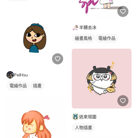
半糖去冰
繪畫風格
電繪作品
可愛畫風
卡通風人物
插畫
人物插畫
PeiHsu
電繪作品
插畫
人物插畫
逃來塔圖
人物插畫