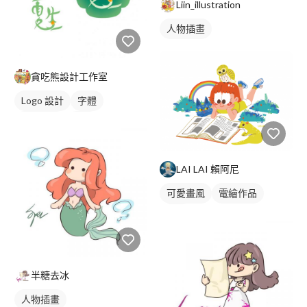
Liin_illustration
人物插畫
貪吃熊設計工作室
Logo 設計
字體
日式商標
綠色
LAI LAI 賴阿尼
可愛畫風
電繪作品
插畫
半糖去冰
人物插畫