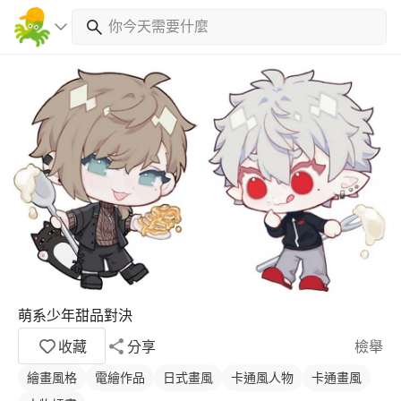
萌系少年甜品對決
收藏
分享
檢舉
繪畫風格
電繪作品
日式畫風
卡通風人物
卡通畫風