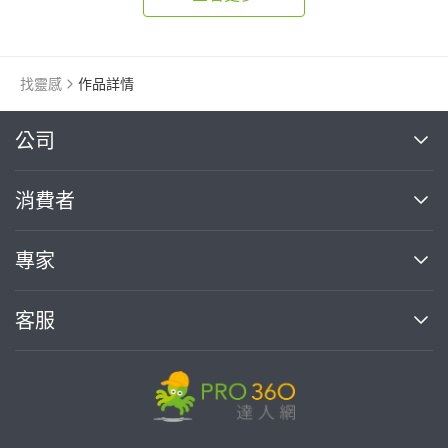
找靈感
作品詳情
繼續完成
公司
關於我們
消費者
找專家(0)
買服務(0)
媒體報導
買服務
專家
部落格
如何使用PRO360
加入我們
案件中心
客服
熱門服務
投資人關係
成為專家
所有服務
客服中心
合作提案
如何接案
價格行情
使用條款
聯絡我們
專家指南