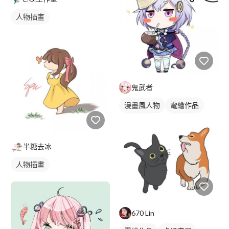
人物插畫
鬼武者
漫畫風人物
電繪作品
繪畫風格
漫畫畫風
日式畫風
插畫
半糖去冰
人物插畫
人物插畫
670 Lin