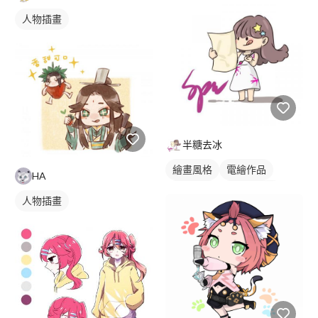
人物插畫
半糖去冰
繪畫風格
電繪作品
HA
可愛畫風
卡通風人物
人物插畫
插畫
人物插畫