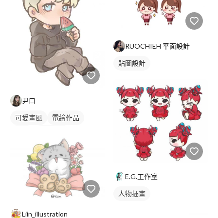
RUOCHIEH 平面設計
貼圖設計
尹口
可愛畫風
電繪作品
插畫
人物插畫
E.G.工作室
人物插畫
Liin_illustration