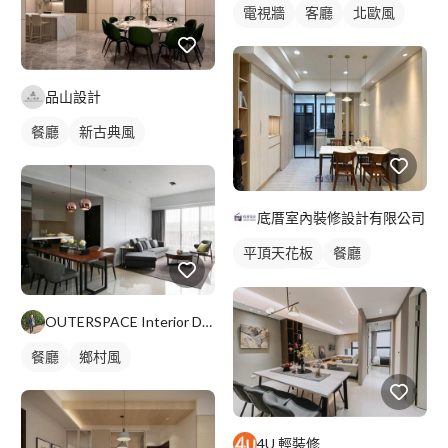
電視牆
客廳
北歐風
品山設計
餐廳
新古典風
底厝室內裝修設計有限公司
平頂天花板
餐廳
日式風
吊燈
全室照明設計
OUTERSPACE Interior Design
客廳燈光設計
餐廳
鄉村風
4U 輕裝修