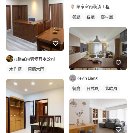
築家室內裝潢工程
餐廳
客廳
鄉村風
九暢室內裝修有限公司
木作櫃
櫥櫃木門
Kevin Liang
餐廳
日式風
北歐風
混搭風