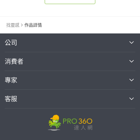
找靈感
作品詳情
繼續完成
公司
關於我們
消費者
找專家(0)
買服務(0)
媒體報導
買服務
專家
部落格
如何使用PRO360
加入我們
案件中心
客服
熱門服務
投資人關係
成為專家
所有服務
客服中心
合作提案
如何接案
價格行情
使用條款
聯絡我們
專家指南
專家目錄
信任與保障