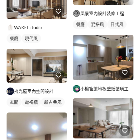
凰景室內設計裝修工程
餐廳
混搭風
日式風
WAKEI studio
餐廳
現代風
小榆窗簾地板壁紙裝璜工廠/山辰室內設計
拾光屋室內空間設計
玄關
電視牆
新古典風