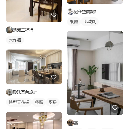
冠任空間設計
餐廳
北歐風
遠鴻工程行
木作櫃
聆玹室內設計
造型天花板
餐廳
廚房
新古典風
吊燈
全室照明設計
無
客廳燈光設計