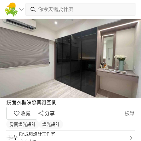
鏡面衣櫃映照典雅空間
收藏
分享
檢舉
房間燈光設計
燈光設計
F.Y成境設計工作室