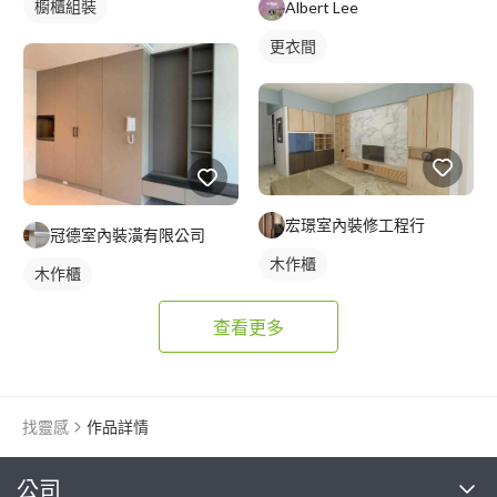
櫥櫃組裝
Albert Lee
更衣間
宏璟室內裝修工程行
冠德室內裝潢有限公司
木作櫃
木作櫃
查看更多
找靈感
作品詳情
繼續完成
公司