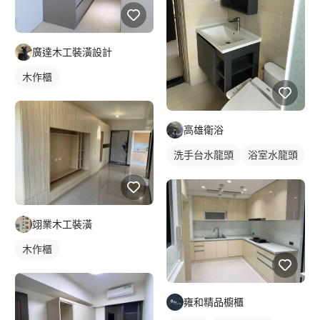
廣達木工裝潢設計
木作櫃
高雄衛浴
洗手台水龍頭
浴室水龍頭
水龍頭安裝
翊業木工裝潢
木作櫃
雍和精品櫥櫃