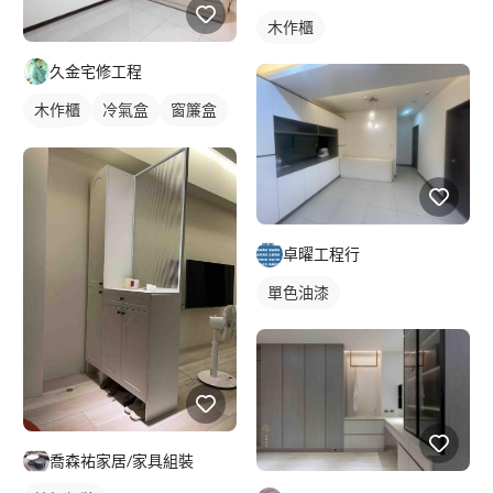
木作櫃
久金宅修工程
木作櫃
冷氣盒
窗簾盒
衣櫃
卓曜工程行
單色油漆
喬森祐家居/家具組裝