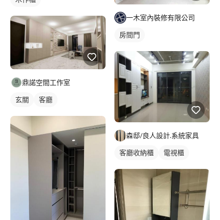
一木室內裝修有限公司
房間門
鼎諾空間工作室
玄關
客廳
森邸/良人設計.系統家具
客廳收納櫃
電視櫃