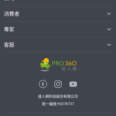
關於我們
消費者
找專家(0)
買服務(0)
媒體報導
買服務
專家
部落格
如何使用PRO360
加入我們
案件中心
客服
熱門服務
投資人關係
成為專家
所有服務
客服中心
合作提案
如何接案
價格行情
使用條款
聯絡我們
專家指南
專家目錄
信任與保障
推廣服務
在地專家推薦
隱私權政策
卓越專家
達人網科技股份有限公司
關鍵字搜尋
公告
特約專家
統一編號:90378737
專業知識
勞健保專區