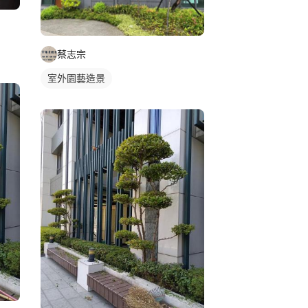
蔡志宗
室外園藝造景