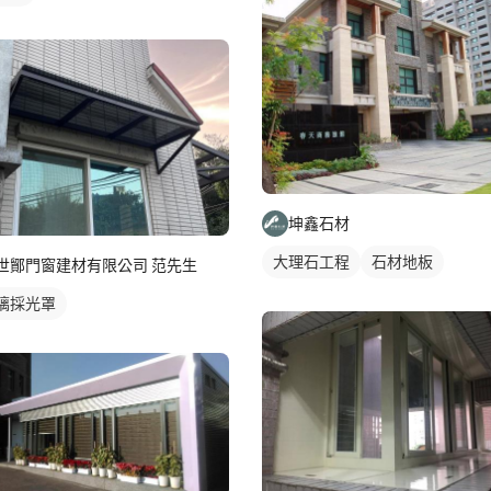
坤鑫石材
大理石工程
石材地板
世鄮門窗建材有限公司 范先生
璃採光罩