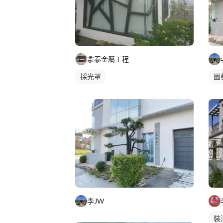
淾泰金屬工程
採光罩
園
李JW
裝