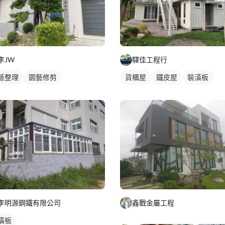
李JW
驛佳工程行
藝整理
園藝修剪
貨櫃屋
鐵皮屋
裝潢板
鑫戰金屬工程
李明源鋼鐵有限公司
潢板