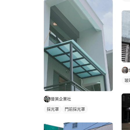
玻
晉英企業社
採光罩
門前採光罩
玻璃採光罩