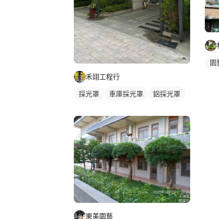
園
禾翊工程行
採光罩
車庫採光罩
鋁採光罩
東美園藝