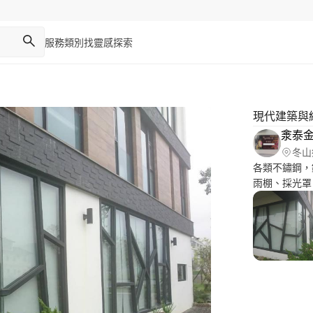
服務類別
找靈感
探索
現代建築與
淾泰
冬山
各類不鏽鋼，
雨棚、採光罩
梯、扶手等可
認或進行修改