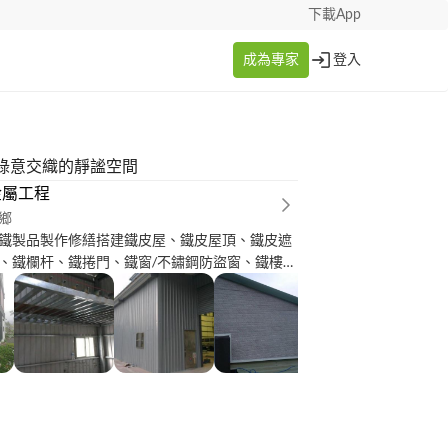
下載App
成為專家
登入
綠意交織的靜謐空間
金屬工程
鄉
鐵製品製作修繕搭建鐵皮屋、鐵皮屋頂、鐵皮遮
、鐵欄杆、鐵捲門、鐵窗/不鏽鋼防盜窗、鐵樓
配合按圖施工。施工前免費繪製施工圖於業者確
。讓您交件前先有物品成型後的概念。