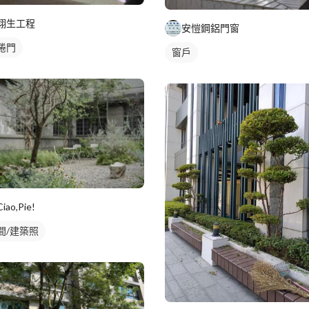
翔生工程
安愷鋼鋁門窗
捲門
窗戶
Ciao,Pie!
間/建築照