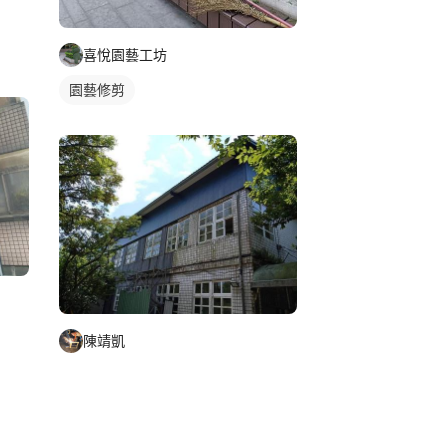
喜悅園藝工坊
園藝修剪
陳靖凱