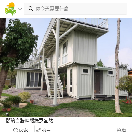
簡約白牆映襯綠意盎然
收藏
分享
檢舉