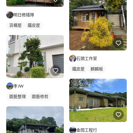
明日修繕隊
貨櫃屋
鐵皮屋
石頭工作室
鐵皮屋
麒麟板
李JW
園藝整理
園藝修剪
金岡工程行