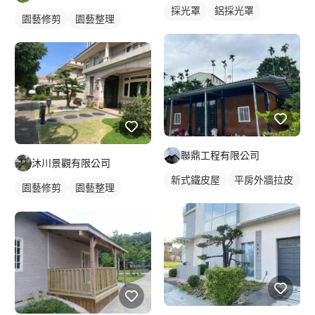
採光罩
鋁採光罩
園藝修剪
園藝整理
聯鼎工程有限公司
沐川景觀有限公司
新式鐵皮屋
平房外牆拉皮
園藝修剪
園藝整理
室外園藝造景