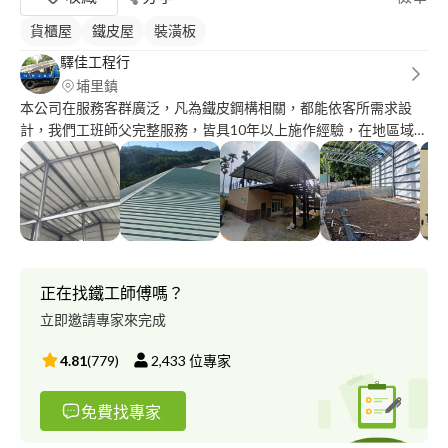
貨櫃屋
鐵皮屋
裝潢板
驛佳工程行
埔里鎮
本公司在服務客群廣泛，凡為鐵皮鋼構相關，都能依客所需求設
計，我們工班師父完整服務，皆具10年以上施作經驗，在地區域深
耕，大小型案件皆可報價洽談，無論是大坪數及承包施作，皆可做
到Auto CAD 客製化設計。 歡迎來電洽詢: 王先生。 服務項目: 1.
鋼骨結構 2. 屋頂翻修 3. 鐵皮屋 4. 外牆穿衣 5. 屋頂加蓋 6. 工程承包
7. 新建廠房 8. 新建/改造住宅 施工服務案例： 1. 中部知名禪寺固定
履約維護廠商 2. 中/大型賣場鋼構設計建造(含設計規劃) 3. 知名大
學外牆施工承包工程專案 4. 中大型民宿改造工程 5. 大坪數屋頂加
蓋或翻新工程 6. 樓層拉皮翻新(含設計) 專精項目: 1.公司、廠房鐵
正在找鐵工師傅嗎？
皮屋新建及修繕工程 2.鐵皮屋頂樓加蓋工程 3.鐵皮屋鋼板加蓋、更
立即邀請專家來完成
換工程 4.外牆拉皮防水工程 5.鐵皮屋鋼構別墅工程 6.鐵皮屋鋼梯、
扶手工程 7.不銹鋼採光罩、各式門窗工程 8.H型鋼結構補強工程 9.
4.81
(
779
)
2,433
位專家
鐵皮屋隔熱工程 10.輕型鋼結構防水屋頂 11.客製化設計工程
免費找專家