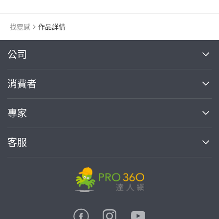
找靈感
作品詳情
繼續完成
公司
關於我們
消費者
找專家(0)
買服務(0)
媒體報導
買服務
專家
部落格
如何使用PRO360
加入我們
案件中心
客服
熱門服務
投資人關係
成為專家
所有服務
客服中心
合作提案
如何接案
價格行情
使用條款
聯絡我們
專家指南
專家目錄
信任與保障
推廣服務