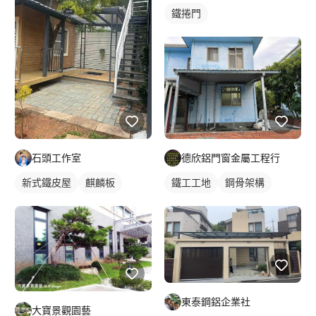
鐵捲門
石頭工作室
德欣鋁門窗金屬工程行
新式鐵皮屋
麒麟板
鐵工工地
鋼骨架構
東泰鋼鋁企業社
大寶景觀園藝