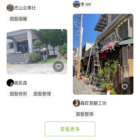
李JW
虎山企業社
園藝圍籬
張民昌
園藝修剪
園藝整理
森匠景觀工坊
園藝整理
查看更多