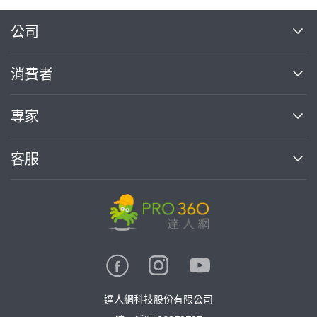
繼續完成
公司
關於我們
消費者
找專家(0)
買服務(0)
媒體報導
買服務
專家
部落格
如何使用PRO360
加入我們
案件中心
客服
熱門服務
投資人關係
成為專家
所有服務
客服中心
合作提案
如何接案
價格行情
使用條款
聯絡我們
專家指南
專家目錄
信任與保障
推廣服務
在地專家推薦
隱私權政策
卓越專家
達人網科技股份有限公司
關鍵字搜尋
公告