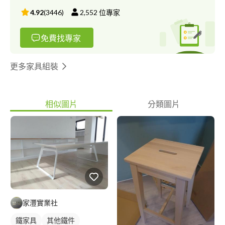
4.92
(
3446
)
2,552
位專家
免費找專家
更多家具組裝
相似圖片
分類圖片
家灃實業社
鐵家具
其他鐵件