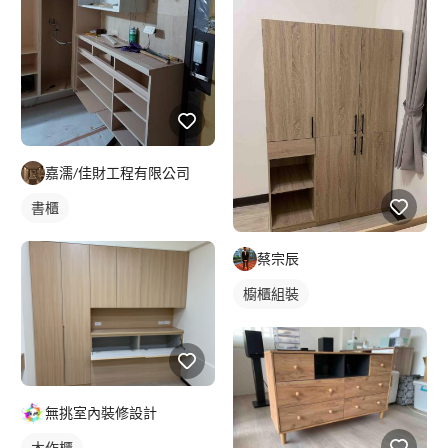
嘉濡/佳財工程有限公司
書櫃
蔡宗辰
櫥櫃組裝
無挑室內裝修設計
木作櫃