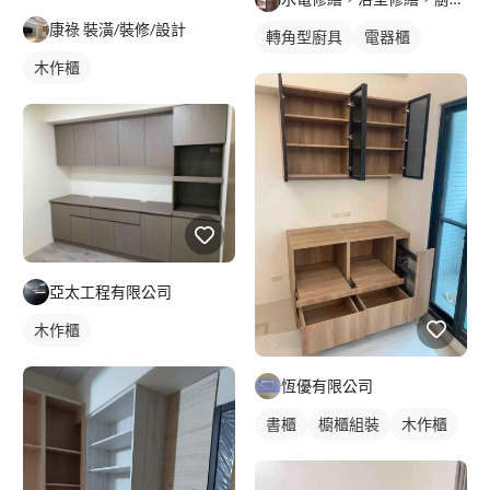
康祿 裝潢/裝修/設計
轉角型廚具
電器櫃
木作櫃
亞太工程有限公司
木作櫃
恆優有限公司
書櫃
櫥櫃組裝
木作櫃