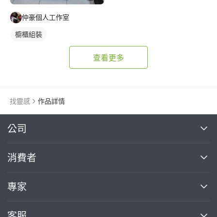
仲豪個人工作室
櫥櫃組裝
查看更多
找靈感
作品詳情
繼續完成
公司
關於我們
消費者
找專家(0)
買服務(0)
媒體報導
買服務
專家
部落格
如何使用PRO360
加入我們
案件中心
客服