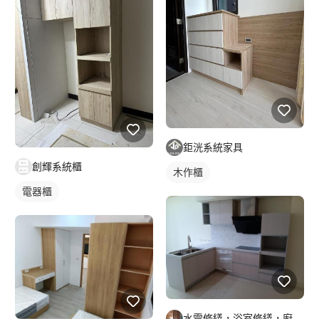
鉅洸系統家具
創輝系統櫃
木作櫃
電器櫃
水電修繕，浴室修繕，廚房規劃