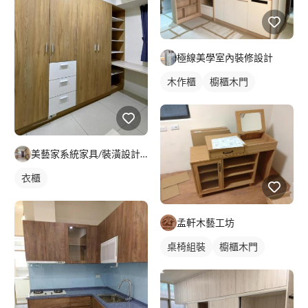
極線美學室內裝修設計
木作櫃
櫥櫃木門
美藝家系統家具/裝潢設計/統包服務
衣櫃
孟軒木藝工坊
桌椅組裝
櫥櫃木門