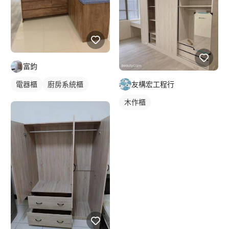
富鈞
友構宏工程行
電器櫃
廚房系統櫃
木作櫃