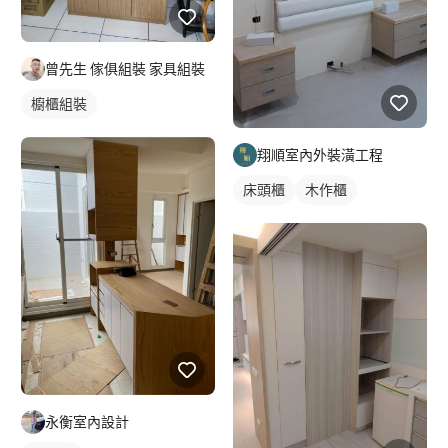
曾先生 傢俱組裝 家具組裝
櫥櫃組裝
翔順室內外裝潢工程
床頭櫃
木作櫃
永衡室內設計