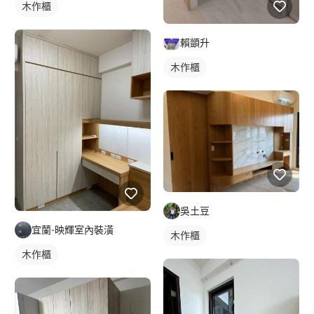
木作櫃
賴顗升
木作櫃
吳土豆
宜蘭-映輝室內裝潢
木作櫃
木作櫃