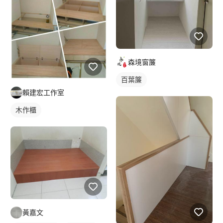
森境窗簾
百葉簾
賴建宏工作室
木作櫃
黃嘉文