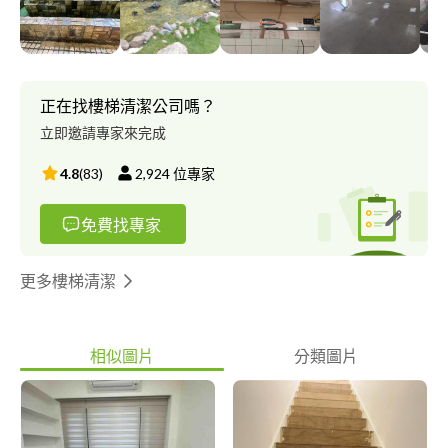
正在找樓梯清潔公司嗎？
立即邀請專家來完成
4.8
(
83
)
2,924
位專家
免費找專家
更多樓梯清潔
相似圖片
分類圖片