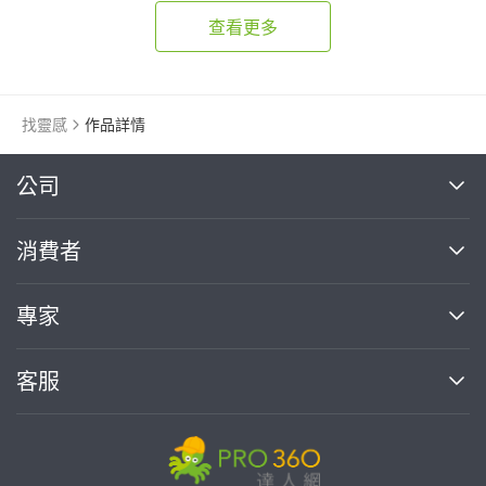
查看更多
找靈感
作品詳情
繼續完成
公司
關於我們
消費者
找專家(0)
買服務(0)
媒體報導
買服務
專家
部落格
如何使用PRO360
加入我們
案件中心
客服
熱門服務
投資人關係
成為專家
所有服務
客服中心
合作提案
如何接案
價格行情
使用條款