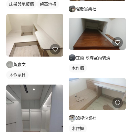
床架與地板櫃
架高地板
曜慶實業社
宜蘭-映輝室內裝潢
黃嘉文
木作櫃
木作家具
鴻桿企業社
木作櫃