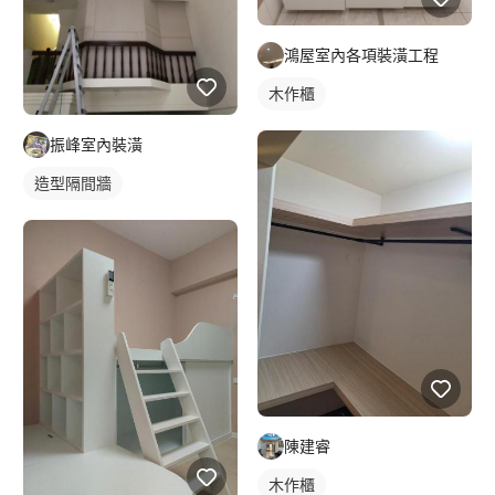
鴻屋室內各項裝潢工程
木作櫃
振峰室內裝潢
造型隔間牆
陳建睿
木作櫃