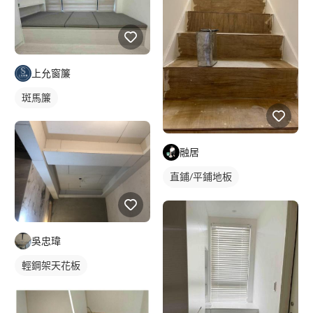
上允窗簾
斑馬簾
融居
直鋪/平鋪地板
塑膠地板成品
吳忠瑋
輕鋼架天花板