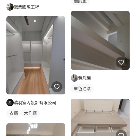
簡約風
鴻業國際工程
黃凡瑞
單色油漆
鴻羽室內設計有限公司
衣櫃
木作櫃