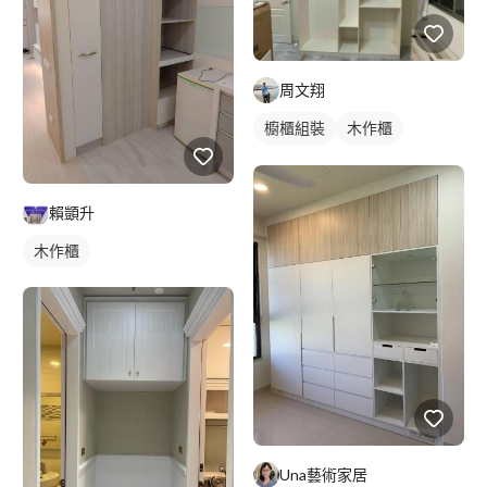
周文翔
櫥櫃組裝
木作櫃
櫥櫃木門
賴顗升
木作櫃
Una藝術家居