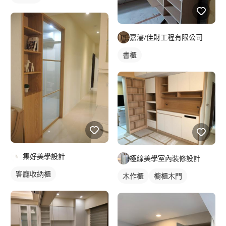
嘉濡/佳財工程有限公司
書櫃
集好美學設計
極線美學室內裝修設計
客廳收納櫃
木作櫃
櫥櫃木門