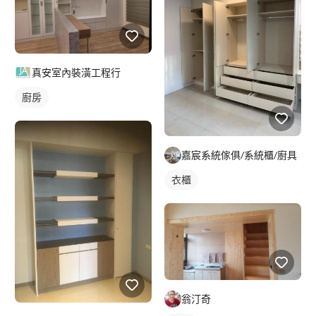
真安室內裝潢工程行
廚房
嘉宸系統傢俱/系統櫃/廚具
衣櫃
翁汀奇