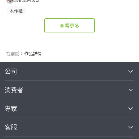
木作櫃
查看更多
找靈感
作品詳情
繼續完成
公司
關於我們
消費者
找專家(0)
買服務(0)
媒體報導
買服務
專家
部落格
如何使用PRO360
加入我們
案件中心
客服
熱門服務
投資人關係
成為專家