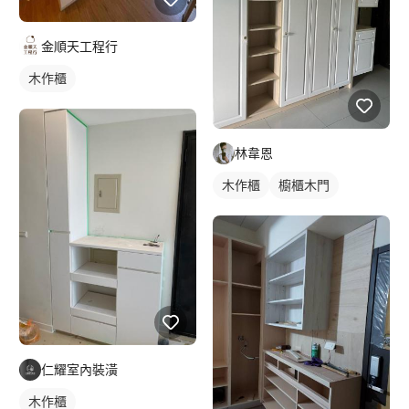
金順天工程行
木作櫃
林韋恩
木作櫃
櫥櫃木門
仁耀室內裝潢
木作櫃