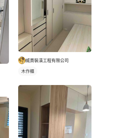
威貫裝潢工程有限公司
木作櫃