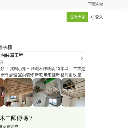
下載App
成為專家
登入
雅衣櫃
室內裝潢工程
區
 13年以上 主業是
身都會在現場施工 安
規劃 ， 幫業主 把關所有工作的品質
不認識， 但重工作態度 會讓業主知道我是一個有
我的 自我簡介 我
360以外的各種木工 作品 我們有配合設計師
木工師傅嗎？
題 能配合業主的
 師傅年輕好溝通 一分錢一分貨
專家來完成