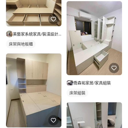
美藝家系統家具/裝潢設計/統包服務
床架與地板櫃
喬森祐家居/家具組裝
床架組裝