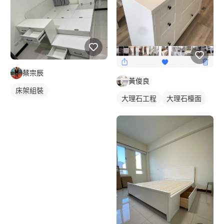
蔡宗辰
黃俊良
床架組裝
大理石工程
大理石檯面
石材檯面/物件