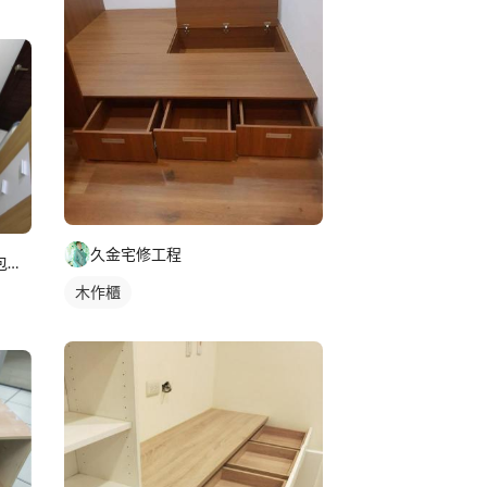
久金宅修工程
美藝家系統家具/裝潢設計/統包服務
木作櫃