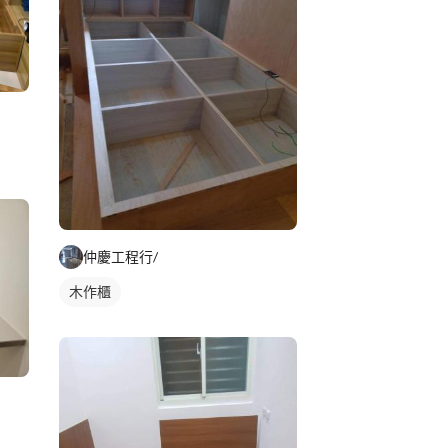
仲慶工程行/
木作櫃