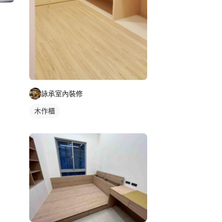
詠承室內裝修
木作櫃