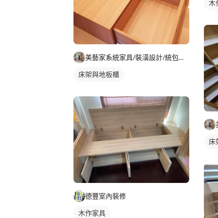
木
美藝家系統家具/裝潢設計/統包服務
床架與地板櫃
床
德豐室內裝修
木作家具