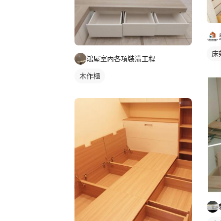
床
鴻屋室內各項裝潢工程
木作櫃