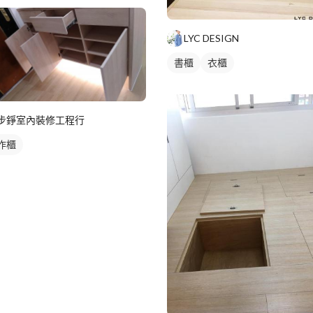
LYC DESIGN
書櫃
衣櫃
步錚室內裝修工程行
作櫃