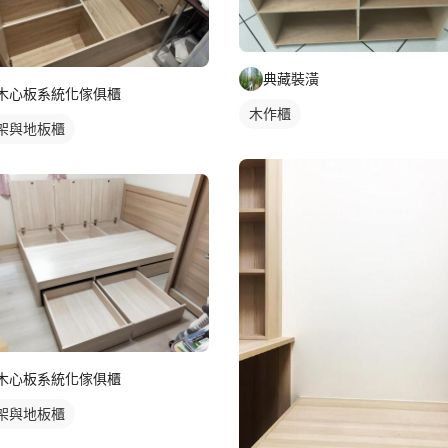
典藏裝潢
木心板系統化傢俱櫃
木作櫃
架與地板櫃
木心板系統化傢俱櫃
架與地板櫃