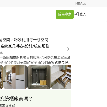
下載App
成為專家
登入
納空間，巧妙利用每一寸空間
系統家具/裝潢設計/統包服務
區
一系統櫃或廚具項目的服務 也可以選擇全室裝潢
當然由我們設計規劃的案子 由我們專案式統包服務
成立10幾年來 一直秉持誠正信實的理念 還有源源
專業 不斷的幫客戶解決他們遇到的問題 滿足居家
求 建構屬於全家人的幸福空間
系統櫃廠商嗎？
專家來完成