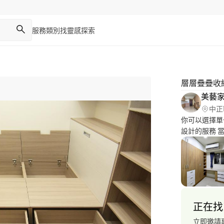
服務類別
找靈感
探索
層層疊疊收
美藝家
中正
你可以選擇單
設計的服務 
最理想 公司
不絕的熱忱與
空間的機能需
正在找
立即邀請