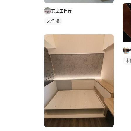
其聖工程行
木作櫃
木