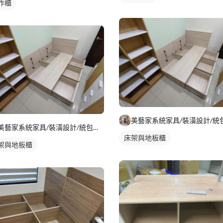
作櫃
美藝家系統家具/裝潢設計/統包服務
床架與地板櫃
架與地板櫃