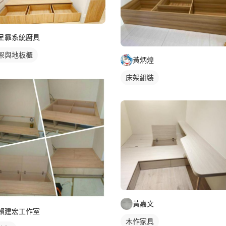
呈霏系統廚具
架與地板櫃
黃炳煌
床架組裝
黃嘉文
賴建宏工作室
木作家具