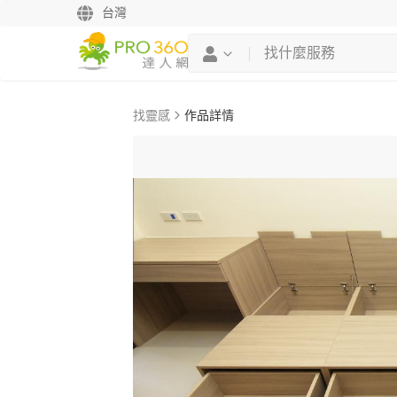
台灣
找靈感
作品詳情