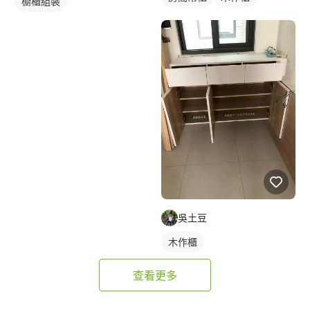
櫥櫃組裝
吳土豆
木作櫃
查看更多