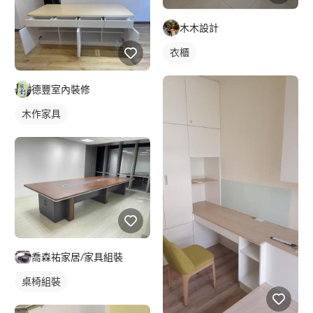
木木設計
衣櫃
德豐室內裝修
木作家具
喬森祐家居/家具組裝
桌椅組裝