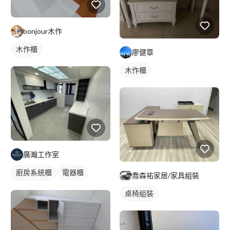
bonjour木作
木作櫃
廖健章
木作櫃
廣瀚工作室
廚房系統櫃
電器櫃
喬森祐家居/家具組裝
轉角型廚具
桌椅組裝