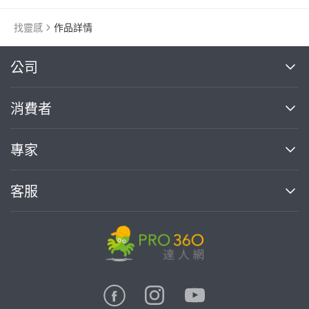
找靈感
作品詳情
繼續完成
公司
關於我們
消費者
找專家(0)
買服務(0)
媒體報導
買服務
專家
部落格
如何使用PRO360
加入我們
案件中心
客服
熱門服務
投資人關係
成為專家
所有服務
客服中心
合作提案
如何接案
價格行情
使用條款
聯絡我們
專家指南
專家目錄
信任與保障
推廣服務
在地專家推薦
隱私權政策