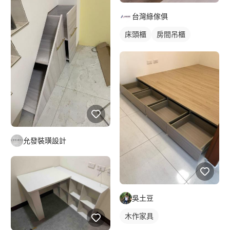
台灣綠傢俱
床頭櫃
房間吊櫃
允發裝璜設計
吳土豆
木作家具