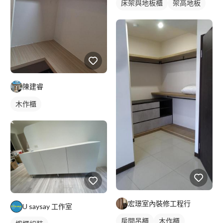
床架與地板櫃
架高地板
陳建睿
木作櫃
宏璟室內裝修工程行
U saysay 工作室
房間吊櫃
木作櫃