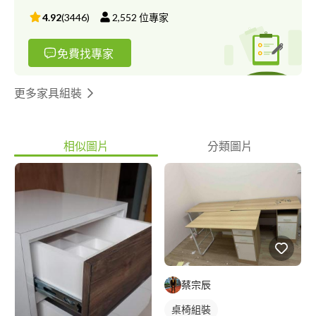
4.92
(
3446
)
2,552
位專家
免費找專家
更多家具組裝
相似圖片
分類圖片
蔡宗辰
桌椅組裝