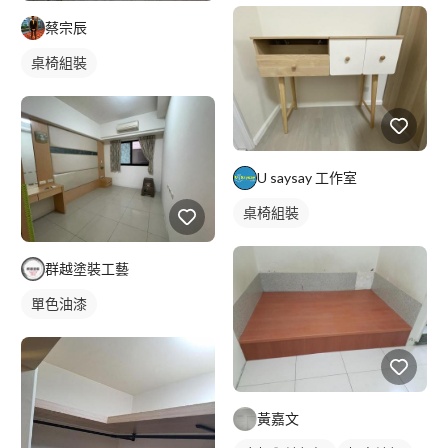
蔡宗辰
桌椅組裝
U saysay 工作室
桌椅組裝
群越塗裝工藝
單色油漆
黃嘉文