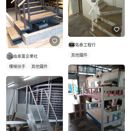
佑泰工程行
其他鐵件
由承富企業社
樓梯扶手
其他鐵件