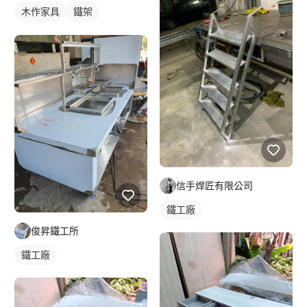
木作家具
鐵架
其他鐵件
信手焊匠有限公司
鐵工廠
俊昇鐵工所
鐵工廠