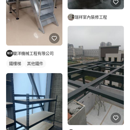
瑞祥室內裝修工程
駿洋機械工程有限公司
鐵樓梯
其他鐵件