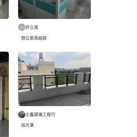
許立澔
辦公家具組裝
士鑫玻璃工程行
採光罩