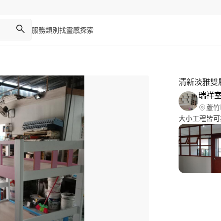
服務類別
找靈感
探索
清新淡雅雙
瑞祥
蘆竹
大小工程皆可