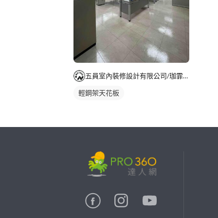
五員室內裝修設計有限公司/珈霏工程行
輕鋼架天花板
繼續完成
找專家(0)
買服務(0)