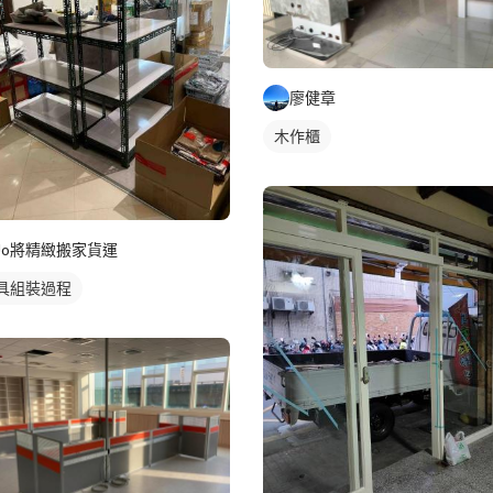
廖健章
木作櫃
Jo將精緻搬家貨運
具組裝過程