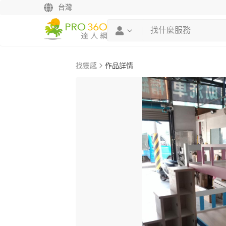
台灣
找靈感
作品詳情