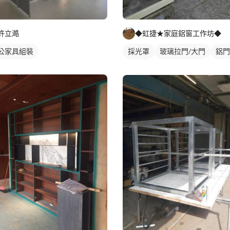
許立澔
◆虹捷★家庭鋁窗工作坊◆
公家具組裝
採光罩
玻璃拉門/大門
鋁門
鋁門窗