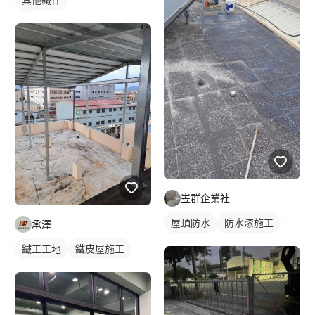
岦群企業社
屋頂防水
防水漆施工
承澤
鐵工工地
鐵皮屋施工