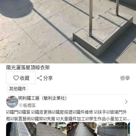
陽光灑落屋頂晾衣架
收藏
分享
檢舉
其他鐵件
明利鐵工廠（敏利企業社）
板橋區
☑️鐵門☑️鐵窗 ☑️鐵皮更換☑️鐵屋搭建☑️鐵件維修 ☑️扶手☑️玻璃門外
框☑️裝置藝術☑️鐵架☑️夾層 ☑️大量鐵件加工☑️學生作品小量加工☑️
設計師配合 電焊?啞焊? ?關於鐵件無論大小件的案子都有接喲? 歡
迎洽詢板橋明利鐵工廠???