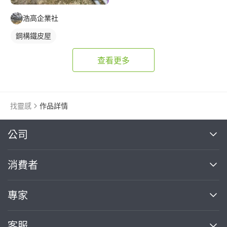
浩高企業社
鋼構鐵皮屋
查看更多
找靈感
作品詳情
繼續完成
公司
關於我們
消費者
找專家(0)
買服務(0)
媒體報導
買服務
專家
部落格
如何使用PRO360
加入我們
案件中心
客服