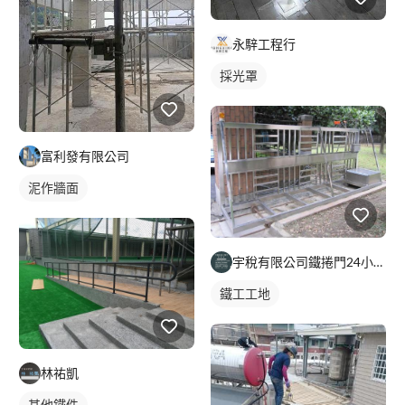
永騂工程行
採光罩
富利發有限公司
泥作牆面
宇稅有限公司鐵捲門24小時維修安裝
鐵工工地
林祐凱
其他鐵件