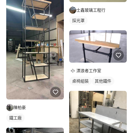
士鑫玻璃工程行
採光罩
漂浪者工作室
桌椅組裝
其他鐵件
陳柏豪
鐵工廠