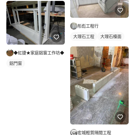
彤彪工程行
大理石工程
大理石檯面
◆虹捷★家庭鋁窗工作坊◆
鋁門窗
宏城輕質隔間工程