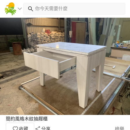
簡約風格木紋抽屜櫃
收藏
分享
檢舉