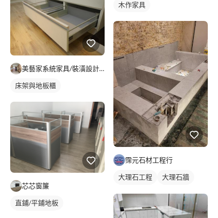
木作家具
美藝家系統家具/裝潢設計/統包服務
床架與地板櫃
霈元石材工程行
大理石工程
大理石牆
芯芯窗簾
大理石檯面
浴室磁磚
直鋪/平鋪地板
石材檯面/物件
塑膠地板成品