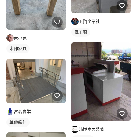
玉賢企業社
鐵工廠
黃小晃
木作家具
富名實業
其他鐵件
沛樺室內裝修