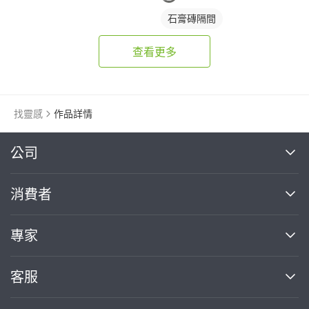
石膏磚隔間
查看更多
找靈感
作品詳情
繼續完成
公司
關於我們
消費者
找專家(0)
買服務(0)
媒體報導
買服務
專家
部落格
如何使用PRO360
加入我們
案件中心
客服
熱門服務
投資人關係
成為專家