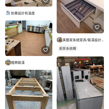
如果設計有溫度
美藝家系統家具/裝潢設計/統包服務
廚房系統櫃
隆興裝潢