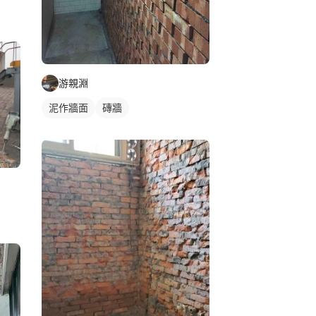
游親淵
泥作牆面
磚牆