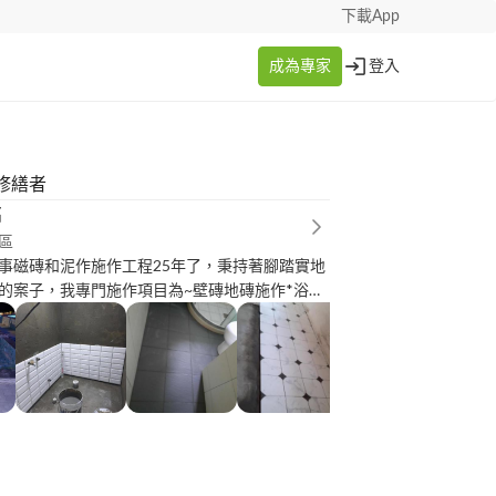
下載App
成為專家
登入
修繕者
銘
區
事磁磚和泥作施作工程25年了，秉持著腳踏實地
的案子，我專門施作項目為~壁磚地磚施作*浴室.
*土水泥作修繕°如有需要專業的施工請找我們，
做好每一位客戶的案件，專業.負責，謝謝！
公司.設計公司恕無配合哦！，如有需要請另找專