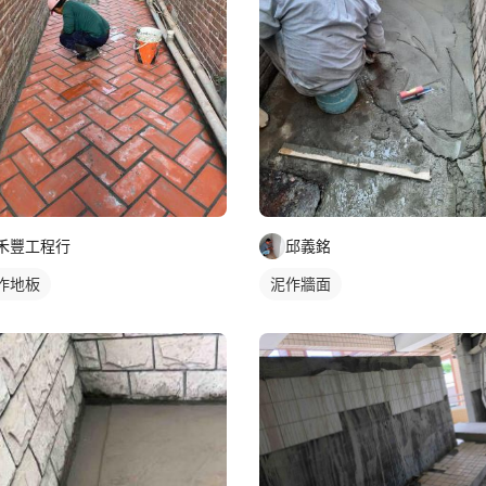
禾豐工程行
邱義銘
作地板
泥作牆面