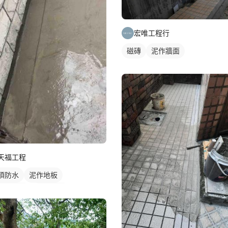
宏唯工程行
磁磚
泥作牆面
天福工程
頂防水
泥作地板
水漆施工
水泥粉光