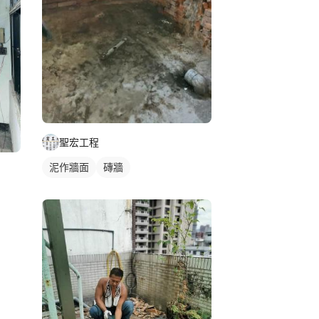
聖宏工程
泥作牆面
磚牆