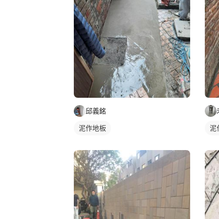
邱義銘
泥作地板
泥