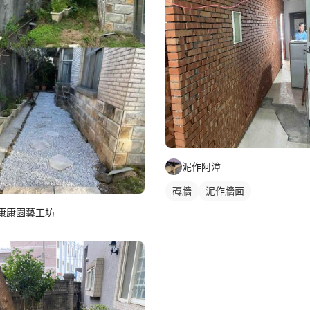
泥作阿漳
磚牆
泥作牆面
康康園藝工坊