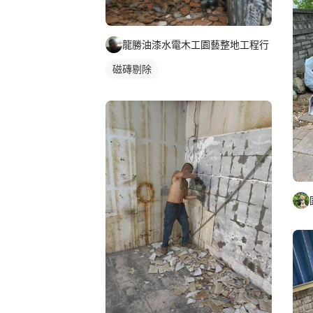
龍勝油漆水電木工園藝整地工程行
磁磚剔除