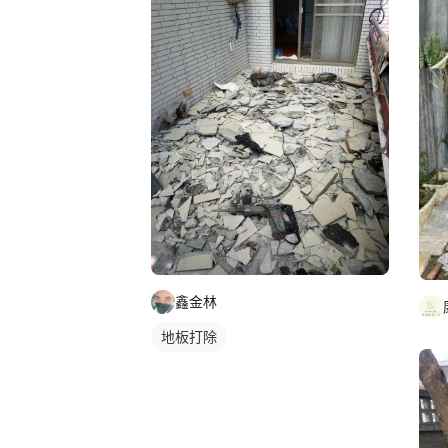
鑫金林
地板打除