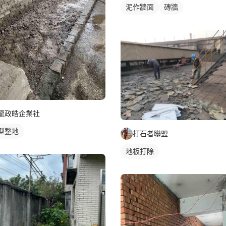
泥作牆面
磚牆
龍政皓企業社
型整地
打石者聯盟
地板打除