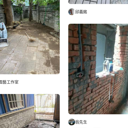
邱義銘
園藝工作室
翁先生