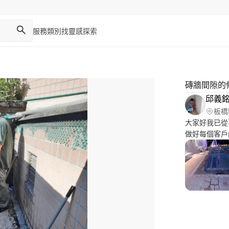
服務類別
找靈感
探索
磚牆間隙的
邱義
板橋
大家好我已從
做好每個客戶
廚房拆除修繕
我們一貫秉持
***（統包
家，感恩～）