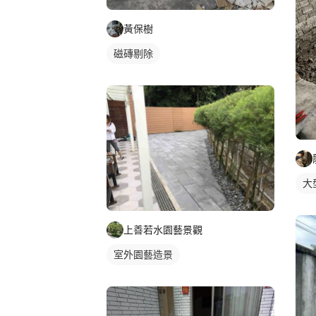
黃保樹
磁磚剔除
大
上善若水園藝景觀
室外園藝造景