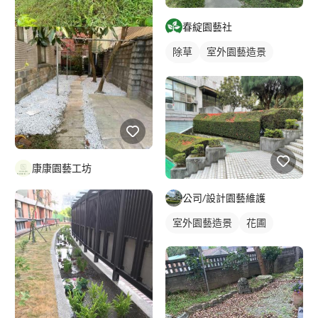
春綻園藝社
除草
室外園藝造景
草皮
康康園藝工坊
公司/設計園藝維護
室外園藝造景
花圃