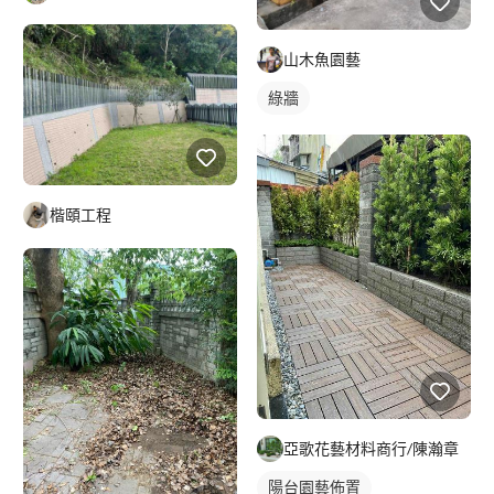
山木魚園藝
綠牆
楷頤工程
亞歌花藝材料商行/陳瀚章
陽台園藝佈置