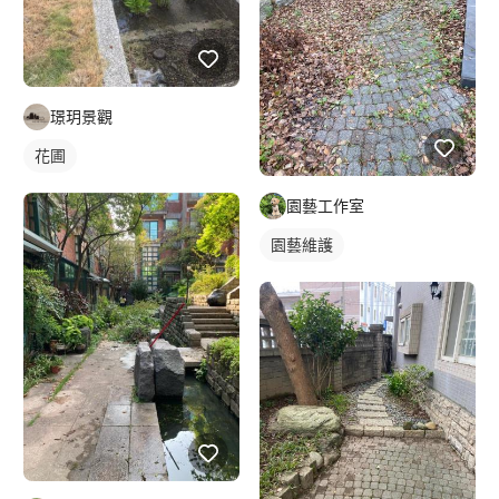
璟玥景觀
花圃
園藝工作室
園藝維護