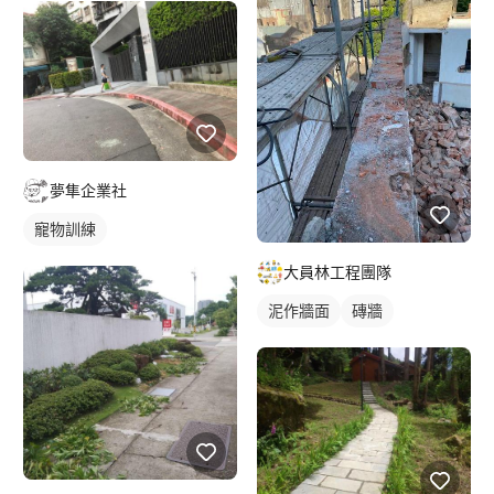
夢隼企業社
寵物訓練
大員林工程團隊
泥作牆面
磚牆