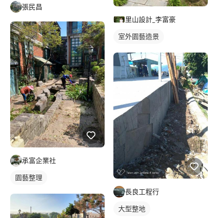
張民昌
里山設計_李富豪
室外園藝造景
承富企業社
園藝整理
長良工程行
大型整地