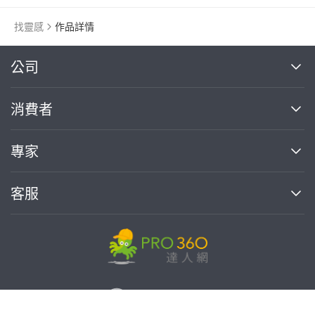
找靈感
作品詳情
繼續完成
公司
關於我們
消費者
找專家(0)
買服務(0)
媒體報導
買服務
專家
部落格
如何使用PRO360
加入我們
案件中心
客服
熱門服務
投資人關係
成為專家
所有服務
客服中心
合作提案
如何接案
價格行情
使用條款
聯絡我們
專家指南
專家目錄
信任與保障
推廣服務
在地專家推薦
隱私權政策