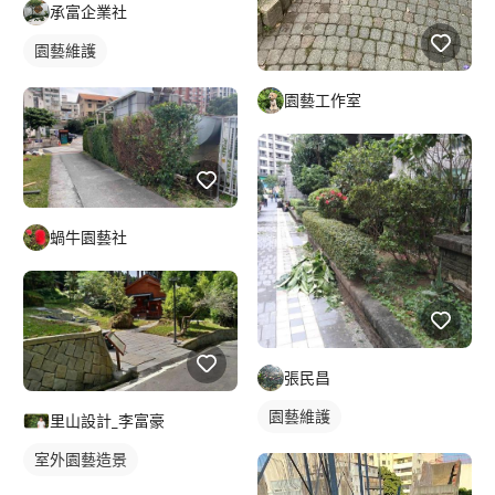
承富企業社
園藝維護
園藝工作室
蝸牛園藝社
張民昌
園藝維護
里山設計_李富豪
室外園藝造景