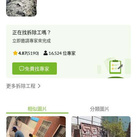
正在找拆除工嗎？
立即邀請專家來完成
4.87
(
5190
)
16,524
位專家
免費找專家
更多拆除工程
相似圖片
分類圖片