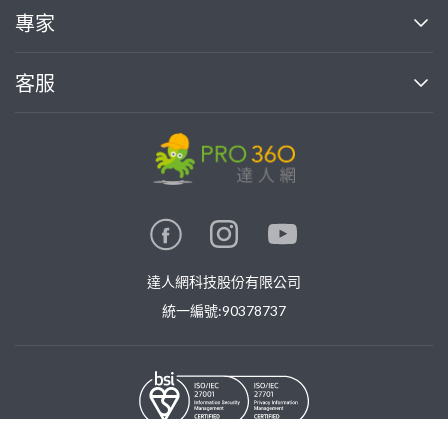
買服務
專家
部落格
如何使用PRO360
加入我們
案件中心
客服
熱門服務
投資人關係
成為專家
所有服務
客服中心
合作提案
如何接案
價格行情
使用條款
聯絡我們
專家指南
專家目錄
信任與保障
推廣服務
在地專家推薦
隱私權政策
卓越專家
達人網科技股份有限公司
關鍵字搜尋
公告
特約專家
統一編號:90378737
專業知識
勞健保專區
問專家
新手攻略
©
2026
PRO360. All rights reserved.