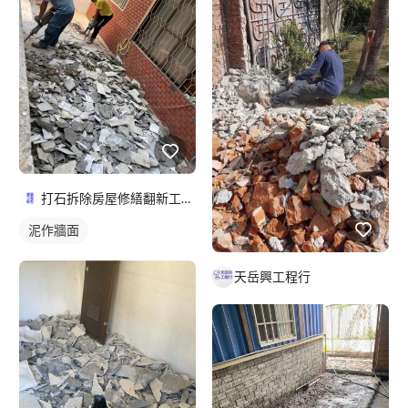
打石拆除房屋修繕翻新工程統包
泥作牆面
天岳興工程行