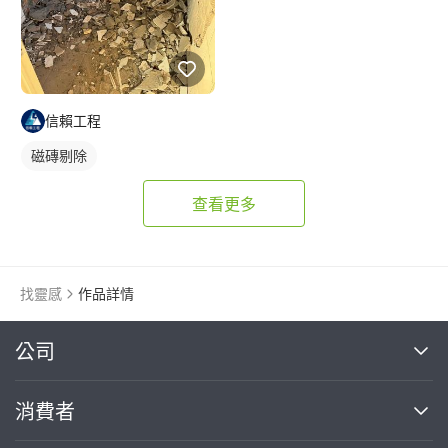
信賴工程
磁磚剔除
查看更多
找靈感
作品詳情
繼續完成
公司
關於我們
消費者
找專家(0)
買服務(0)
媒體報導