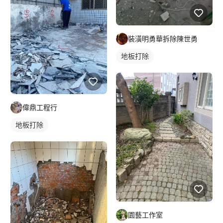
裝潢明勇華拆除陳世勇
地板打除
偉鼎工程行
地板打除
園藝工作室