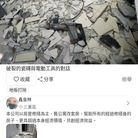
破裂的瓷磚與電動工具的對話
收藏
分享
檢舉
地板打除
鑫金林
三重區
本公司以房屋修繕為主，舊公寓改套房，幫助所有的經過修繕後的
房子，更具超過本身經濟價值，共創經濟效益。