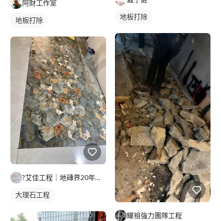
阿財工作室
地板打除
地板打除
?艾佳工程｜地磚界20年經驗｜北北基桃 資深師傅 專業施工/
大理石工程
耀祖強力團隊工程