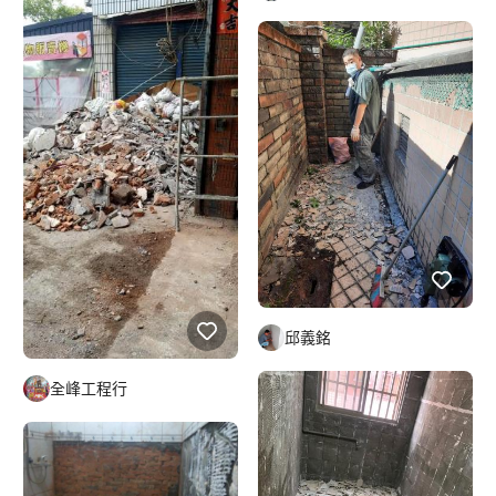
邱義銘
全峰工程行