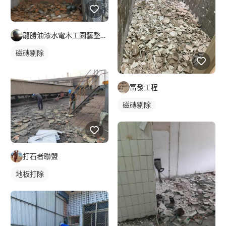
龍勝油漆水電木工園藝整地工程行
磁磚剔除
富發工程
磁磚剔除
打石者聯盟
地板打除