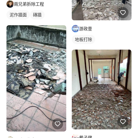
兩兄弟拆除工程
泥作牆面
磚牆
磁磚剔除
游政壹
地板打除
戴子健