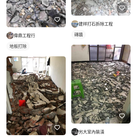
建祥打石拆除工程
磚牆
偉鼎工程行
地板打除
屴大室內裝潢