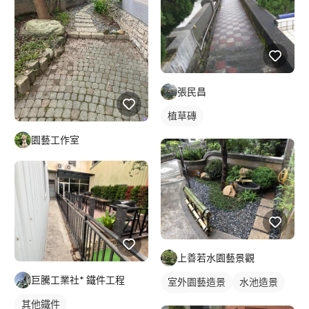
張民昌
植草磚
園藝工作室
上善若水園藝景觀
巨騰工業社* 鐵件工程
室外園藝造景
水池造景
花圃
其他鐵件