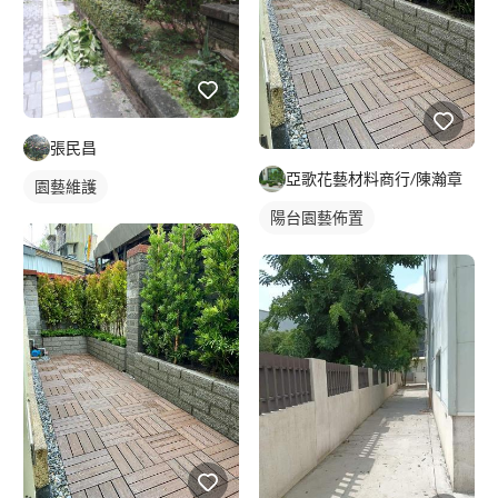
張民昌
亞歌花藝材料商行/陳瀚章
園藝維護
陽台園藝佈置