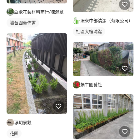
亞歌花藝材料商行/陳瀚章
璟來中部清潔（有限公司）
陽台園藝佈置
社區大樓清潔
蝸牛園藝社
璟玥景觀
花圃