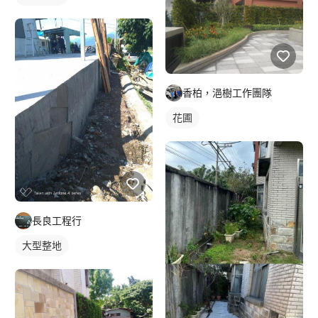
香柏，浥樹工作團隊
花圃
長良工程行
大型整地