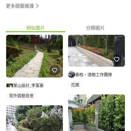
更多園藝維護
相似圖片
分類圖片
香柏，浥樹工作團隊
花圃
里山設計_李富豪
室外園藝造景