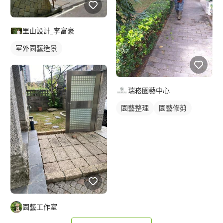
里山設計_李富豪
室外園藝造景
瑞崧園藝中心
園藝整理
園藝修剪
園藝工作室