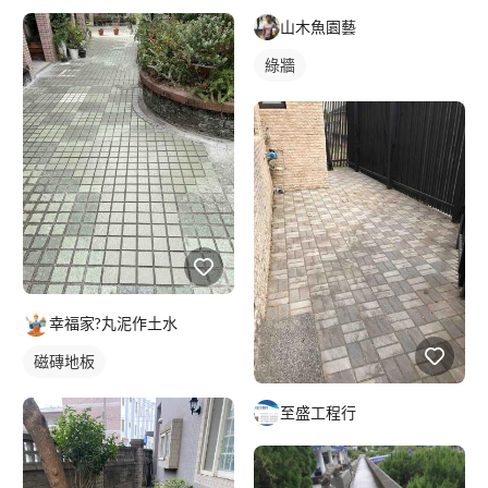
山木魚園藝
綠牆
幸福家?丸泥作土水
磁磚地板
至盛工程行