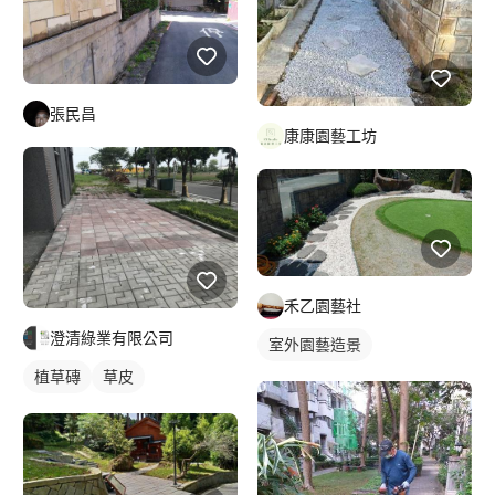
張民昌
康康園藝工坊
禾乙園藝社
澄清綠業有限公司
室外園藝造景
植草磚
草皮