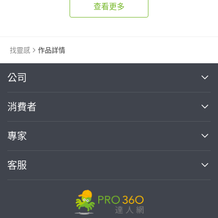
查看更多
找靈感
作品詳情
繼續完成
公司
關於我們
消費者
找專家(0)
買服務(0)
媒體報導
買服務
專家
部落格
如何使用PRO360
加入我們
案件中心
客服
熱門服務
投資人關係
成為專家
所有服務
客服中心
合作提案
如何接案
價格行情
使用條款