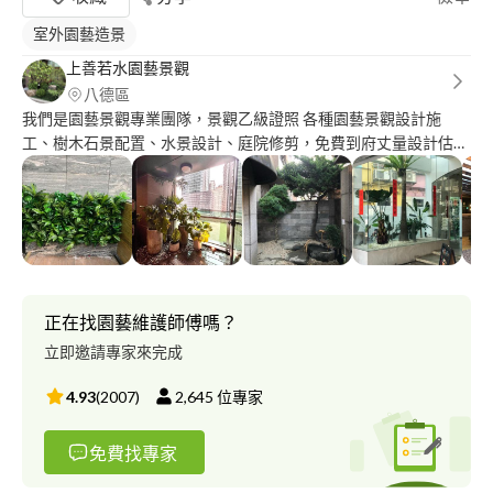
室外園藝造景
上善若水園藝景觀
八德區
我們是園藝景觀專業團隊，景觀乙級證照 各種園藝景觀設計施
工、樹木石景配置、水景設計、庭院修剪，免費到府丈量設計估
價。 依照現地狀況為每位業主做最符合、最優質的景觀，誠摯邀
請您一起解決您的煩惱。
正在找園藝維護師傅嗎？
立即邀請專家來完成
4.93
(
2007
)
2,645
位專家
免費找專家