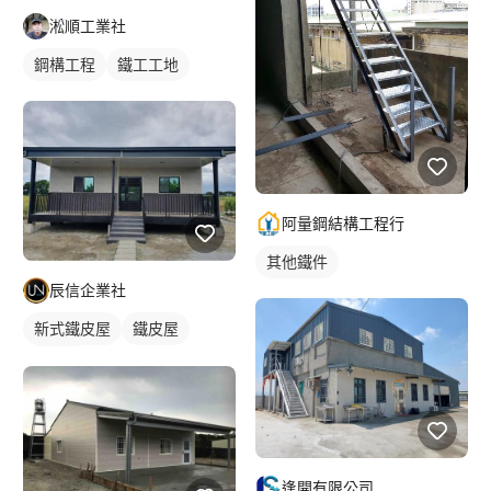
淞順工業社
鋼構工程
鐵工工地
阿量鋼結構工程行
其他鐵件
辰信企業社
新式鐵皮屋
鐵皮屋
裝潢板
逢開有限公司