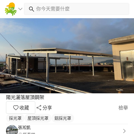
陽光灑落屋頂鋼架
收藏
分享
檢舉
採光罩
屋頂採光罩
鋁採光罩
張淞凱