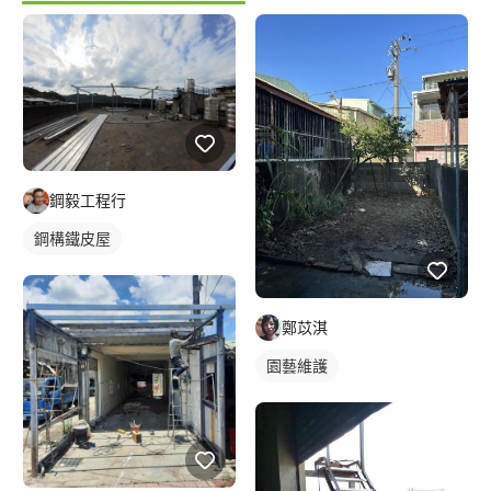
鋼毅工程行
鋼構鐵皮屋
鄭苡淇
園藝維護