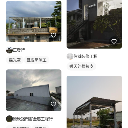
正發行
信誠裝修工程
採光罩
鐵皮屋施工
透天外牆拉皮
德欣鋁門窗金屬工程行