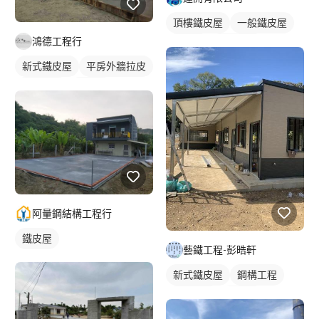
頂樓鐵皮屋
一般鐵皮屋
鴻德工程行
鐵皮屋
鐵皮浪板
外牆鐵皮
新式鐵皮屋
平房外牆拉皮
鋼構工程
鐵皮屋
鐵皮浪板
阿量鋼結構工程行
鐵皮屋
藝鐵工程-彭晧軒
新式鐵皮屋
鋼構工程
鐵工工地
鐵皮屋
裝潢板