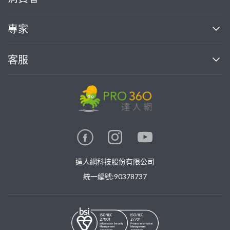
找專家(0)
買服務(0)
媒體報導
買服務
專家
部落格
如何使用PRO360
加入我們
案件中心
客服
熱門服務
投資人關係
成為專家
所有服務
客服中心
合作提案
如何接案
價格行情
使用條款
聯絡我們
專家指南
專家目錄
信任與保障
推廣服務
在地專家推薦
隱私權政策
卓越專家
達人網科技股份有限公司
關鍵字搜尋
公告
特約專家
統一編號:90378737
專業知識
勞健保專區
問專家
新手攻略