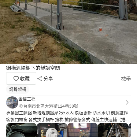
鋼構遮陽棚下的靜謐空間
收藏
分享
檢舉
鋼骨架構
金信工程
台南市北區大港街124巷38號
專業鐵工鋼鋁 新增規劃鐵屋2分地內 浪板更新 防水水切 創意鐵作
客製門框窗 各式扶手欄杆 摟梯 搶修警急各式 傳統主快速輔（捲門
） 緊急夜間可 白鐵氬焊拋光鏡面 工業配管 特殊桶槽起重工件 居家
各項一般水電 冷氣 洗衣機安裝維修清潔