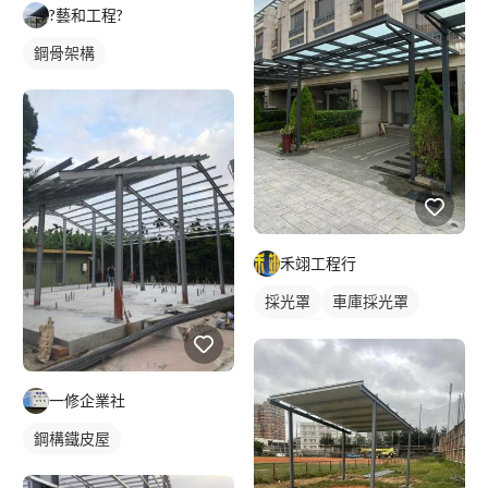
?藝和工程?
鋼骨架構
禾翊工程行
採光罩
車庫採光罩
鋁採光罩
一修企業社
鋼構鐵皮屋