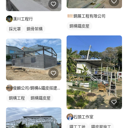
鋼展工程有限公司
漢川工程行
鋼構鐵皮屋
採光罩
鋼骨架構
鋁採光罩
門前採光罩
俊麟公司/鋼構&鐵皮搭建&採光罩
鋼構工程
鋼構鐵皮屋
石頭工作室
鐵工工地
鐵皮屋施工