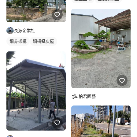
長源企業社
鋼骨架構
鋼構鐵皮屋
柏君園藝