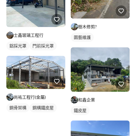
樹木修剪?
士鑫玻璃工程行
園藝維護
鋁採光罩
門前採光罩
尚祐工程行(金屬)
和鑫企業
鋼骨架構
鋼構鐵皮屋
鐵皮屋