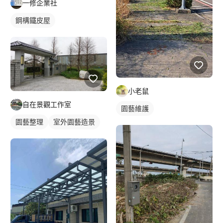
一修企業社
鋼構鐵皮屋
小老鼠
自在景觀工作室
園藝維護
園藝整理
室外園藝造景