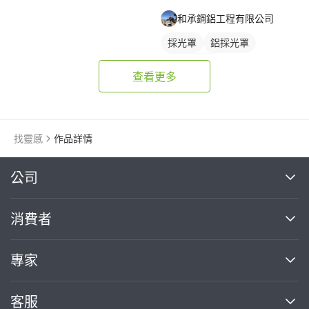
和承鋼鋁工程有限公司
採光罩
鋁採光罩
門前採光罩
查看更多
找靈感
作品詳情
繼續完成
公司
關於我們
消費者
找專家(0)
買服務(0)
媒體報導
買服務
專家
部落格
如何使用PRO360
加入我們
案件中心
客服
熱門服務