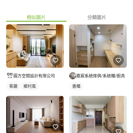
相似圖片
分類圖片
圓方空間設計有限公司
嘉宸系統傢俱/系統櫃/廚具
客廳
鄉村風
書櫃