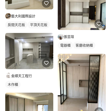
藝大利國際設計
房間天花板
平頂天花板
張芸瑄
電器櫃
客廳收納櫃
電視櫃
金順天工程行
木作櫃