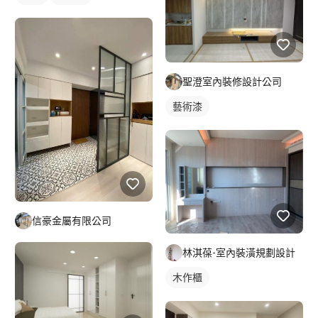
聖澄室內裝修設計公司
藝術漆
信豪金屬有限公司
林淇葆-室內裝潢規劃設計
木作櫃