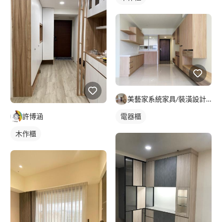
美藝家系統家具/裝潢設計/統包服務
電器櫃
許博涵
木作櫃