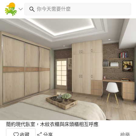
簡約現代臥室，木紋衣櫃與床頭櫃相互呼應
收藏
分享
檢舉