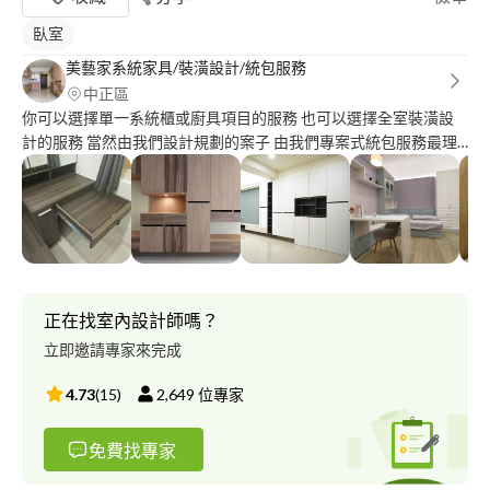
臥室
美藝家系統家具/裝潢設計/統包服務
中正區
你可以選擇單一系統櫃或廚具項目的服務 也可以選擇全室裝潢設
計的服務 當然由我們設計規劃的案子 由我們專案式統包服務最理
想 公司成立10幾年來 一直秉持誠正信實的理念 還有源源不絕的熱
忱與專業 不斷的幫客戶解決他們遇到的問題 滿足居家空間的機能
需求 建構屬於全家人的幸福空間
正在找室內設計師嗎？
立即邀請專家來完成
4.73
(
15
)
2,649
位專家
免費找專家