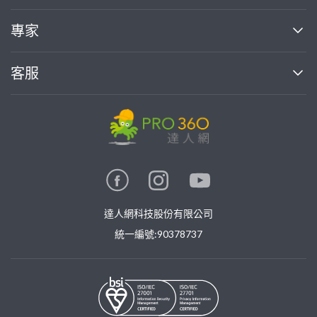
媒體報導
買服務
專家
部落格
如何使用PRO360
加入我們
案件中心
客服
熱門服務
投資人關係
成為專家
所有服務
客服中心
合作提案
如何接案
價格行情
使用條款
聯絡我們
專家指南
專家目錄
信任與保障
推廣服務
在地專家推薦
隱私權政策
卓越專家
達人網科技股份有限公司
關鍵字搜尋
公告
特約專家
統一編號:90378737
專業知識
勞健保專區
問專家
新手攻略