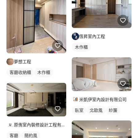
吊燈
玄關櫃
間接照明
全室照明設計
客廳燈光設計
恆昇室內工程
木作櫃
夢想工程
客廳收納櫃
木作櫃
玄關櫃
全室照明設計
米凱伊室內設計有限公司
臥室
北歐風
紗簾
原侑室內裝修設計工程有限公司
客廳
簡約風