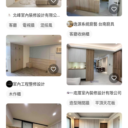
北峰室內裝修設計有限公司 LI&LI design
逸源系統廚藝 台南廚具
客廳
電視牆
混搭風
北歐風
簡約風
客廳收納櫃
室內工程整修設計
底厝室內裝修設計有限公司
木作櫃
造型隔間牆
平頂天花板
客廳天花板
間接天花板
玄關
餐廳
日式風