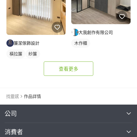
大我創作有限公司
木作櫃
簾潔傢飾設計
橫拉簾
紗簾
落地窗窗簾
查看更多
找靈感
作品詳情
繼續完成
公司
關於我們
消費者
找專家(0)
買服務(0)