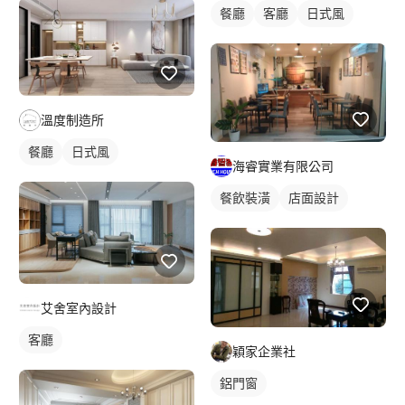
餐廳
客廳
日式風
溫度制造所
餐廳
日式風
海睿實業有限公司
餐飲裝潢
店面設計
艾舍室內設計
客廳
穎家企業社
鋁門窗