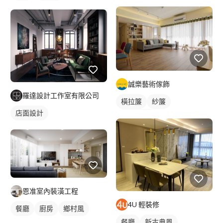
誠樂藝術傢飾
羅達設計工作室有限公司
橫拉簾
紗簾
店面設計
落地窗窗簾
恩准室內裝潢工程
4U 輕裝修
餐廳
廚房
鄉村風
餐廳
新古典風