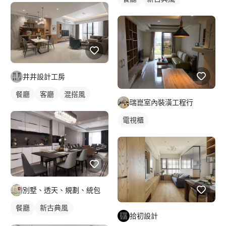
井井設計工房
餐廳
客廳
混搭風
瑞崑室內裝潢工程行
電視櫃
別墅、透天、規劃、統包
餐廳
新古典風
拾初設計