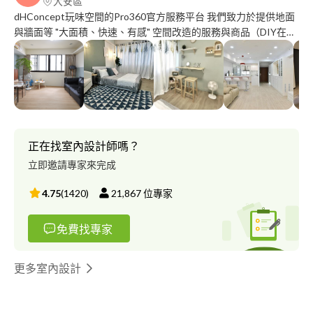
大安區
dHConcept玩味空間的Pro360官方服務平台 我們致力於提供地面
與牆面等 "大面積、快速、有感" 空間改造的服務與商品（DIY在庫
商品雙北最快3小時到貨） 讓空間改造從此變得輕鬆有趣 ⬇️ 請點選
開始您的改造旅程 ⬇️
正在找室內設計師嗎？
立即邀請專家來完成
4.75
(
1420
)
21,867
位專家
免費找專家
更多室內設計