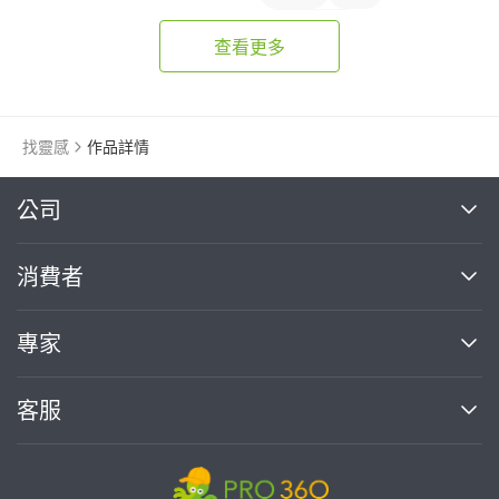
落地窗窗簾
查看更多
找靈感
作品詳情
繼續完成
公司
關於我們
消費者
找專家(0)
買服務(0)
媒體報導
買服務
專家
部落格
如何使用PRO360
加入我們
案件中心
客服
熱門服務
投資人關係
成為專家
所有服務
客服中心
合作提案
如何接案