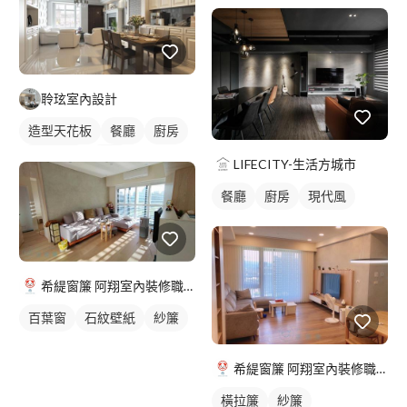
聆玹室內設計
造型天花板
餐廳
廚房
新古典風
吊燈
LIFECITY-生活方城市
全室照明設計
餐廳
廚房
現代風
客廳燈光設計
希緹窗簾 阿翔室內裝修職人
百葉窗
石紋壁紙
紗簾
希緹窗簾 阿翔室內裝修職人
橫拉簾
紗簾