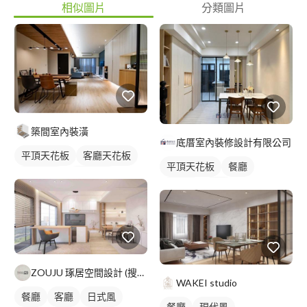
相似圖片
分類圖片
築間室內裝潢
底厝室內裝修設計有限公司
平頂天花板
客廳天花板
平頂天花板
餐廳
單色油漆
實木地板
日式風
吊燈
吊燈
全室照明設計
全室照明設計
客廳燈光設計
客廳燈光設計
ZOUJU 琢居空間設計 (搜尋FB
WAKEI studio
餐廳
客廳
日式風
餐廳
現代風