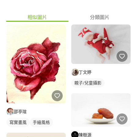
相似圖片
分類圖片
丁文婷
親子/兒童攝影
新生兒寫真
邵亭瑄
寫實畫風
手繪風格
繪畫風格
靜物素描
陳樹源