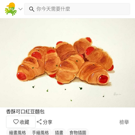
香酥可口紅豆麵包
收藏
分享
檢舉
繪畫風格
手繪風格
插畫
食物插圖