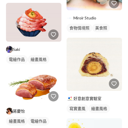
Miroir Studio
食物情境照
美食照
食品照
Saki
電繪作品
繪畫風格
插畫
食物插圖
好意創意實驗室
寫實畫風
繪畫風格
蔣慶怡
手繪風格
食物插圖
繪畫風格
電繪作品