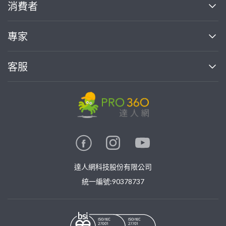
關於我們
消費者
找專家(0)
買服務(0)
媒體報導
買服務
專家
部落格
如何使用PRO360
加入我們
案件中心
客服
熱門服務
投資人關係
成為專家
所有服務
客服中心
合作提案
如何接案
價格行情
使用條款
聯絡我們
專家指南
專家目錄
信任與保障
推廣服務
在地專家推薦
隱私權政策
卓越專家
達人網科技股份有限公司
關鍵字搜尋
公告
特約專家
統一編號:90378737
專業知識
勞健保專區
問專家
新手攻略