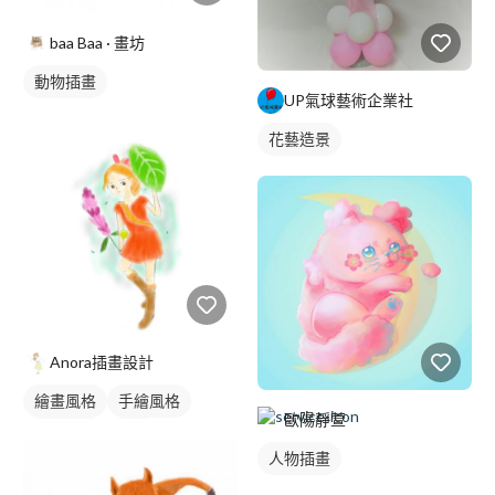
baa Baa · 畫坊
動物插畫
UP氣球藝術企業社
花藝造景
Anora插畫設計
繪畫風格
手繪風格
歐陽靜萱
電繪作品
插畫
人物插畫
人物插畫