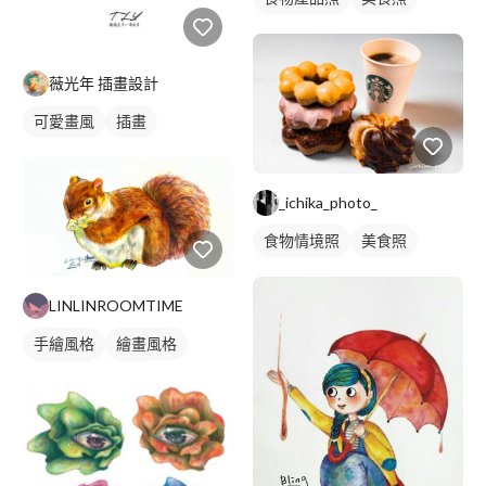
薇光年 插畫設計
可愛畫風
插畫
_ichika_photo_
食物情境照
美食照
LINLINROOMTIME
手繪風格
繪畫風格
寫實畫風
插畫
動物插畫